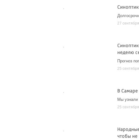
Синоптики
Долгосрочн
27 сентябр
Синоптик
неделю с
Прогноз по
25 сентябр
В Самаре 
Мы узнали 
25 сентябр
Народные 
чтобы не 