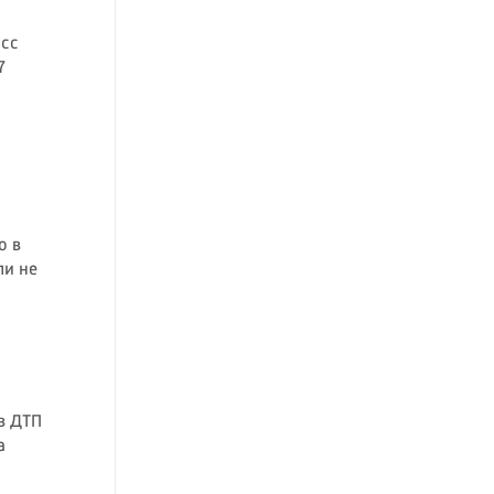
асс
7
о в
ли не
в ДТП
а