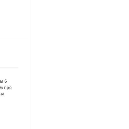
ы 6
ьм про
на