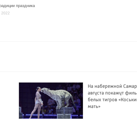
радиции праздника
я 2022
На набережной Самар
августа покажут фил
белых тигров «Коськи
мать»