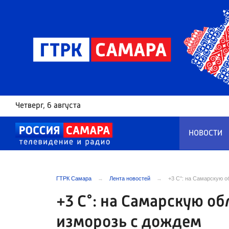
Четверг
, 6 августа
НОВОСТИ
ГТРК Самара
Лента новостей
+3 С°: на Самарскую о
+3 С°: на Самарскую об
изморозь с дождем