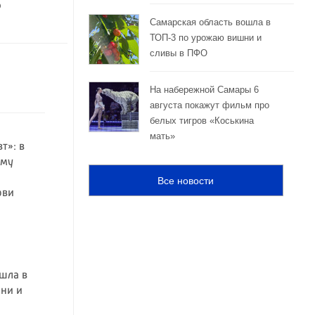
о
Самарская область вошла в
ТОП-3 по урожаю вишни и
сливы в ПФО
На набережной Самары 6
августа покажут фильм про
белых тигров «Коськина
мать»
т»: в
ему
Все новости
ови
шла в
ни и