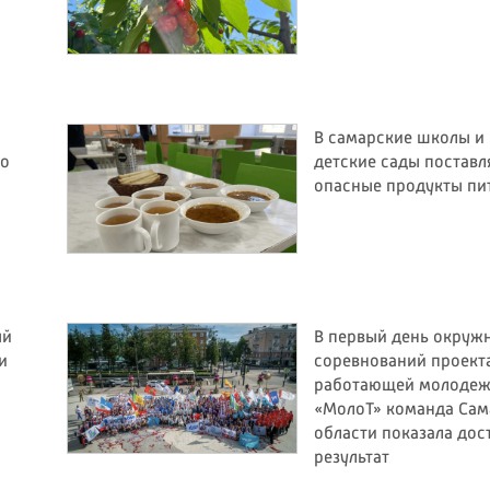
В самарские школы и
ро
детские сады поставл
опасные продукты пи
ый
В первый день окруж
и
соревнований проект
работающей молоде
«МолоТ» команда Сам
области показала до
результат