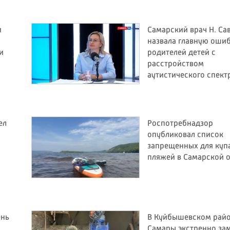
и
Самарский врач Н. Са
назвала главную оши
и
родителей детей с
расстройством
аутистического спект
ел
Роспотребнадзор
опубликовал список
запрещенных для куп
пляжей в Самарской 
ень
В Куйбышевском рай
Самары экстренно за