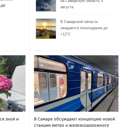
на Самарскую область 4
оде
августа
В Самарской области
ожидается похолодание до
+12°C
ся зной и
В Самаре обсуждают концепцию новой
станции метро у железнодорожного