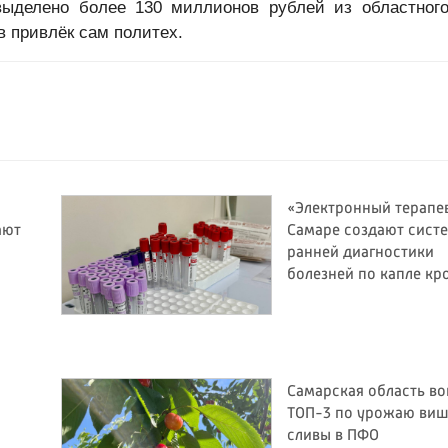
выделено более 130 миллионов рублей из областног
в привлёк сам политех.
«Электронный терапев
ают
Самаре создают сист
ранней диагностики
болезней по капле кр
Самарская область во
ТОП-3 по урожаю виш
сливы в ПФО