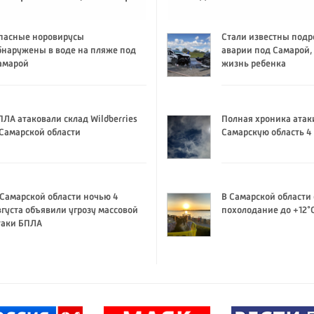
пасные норовирусы
Стали известны подр
бнаружены в воде на пляже под
аварии под Самарой,
амарой
жизнь ребенка
ПЛА атаковали склад Wildberries
Полная хроника атак
 Самарской области
Самарскую область 4 
 Самарской области ночью 4
В Самарской области
вгуста объявили угрозу массовой
похолодание до +12°
таки БПЛА