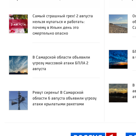
Самый страшный грех! 2 августа
О
нельзя купаться и работать:
о
почему в Ильин день это
С
смертельно опасно
Б
В Самарской области объявили
в
угрозу массовой атаки БПЛА 2
августа
В
а
Ревут сирены! В Самарской
а
области 6 августа объявили угрозу
атаки крылатыми ракетами