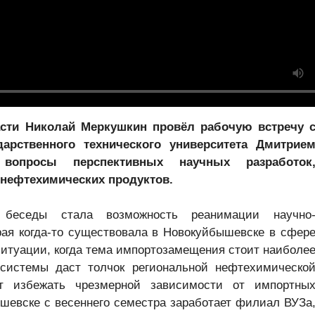
асти Николай Меркушкин провёл рабочую встречу 
дарственного технического университета Дмитрие
вопросы перспективных научных разработок
 нефтехимических продуктов.
беседы стала возможность реанимации научно
рая когда-то существовала в Новокуйбышевске в сфер
итуации, когда тема импортозамещения стоит наиболе
 системы даст толчок региональной нефтехимическо
т избежать чрезмерной зависимости от импортны
ышевске с весеннего семестра заработает филиал ВУЗа