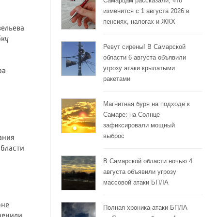
Самарцам рассказали, что
изменится с 1 августа 2026 в
пенсиях, налогах и ЖКХ
вельева
бку
Ревут сирены! В Самарской
области 6 августа объявили
угрозу атаки крылатыми
ра
ракетами
Магнитная буря на подходе к
Самаре: на Солнце
зафиксировали мощный
выброс
ания
области
В Самарской области ночью 4
августа объявили угрозу
массовой атаки БПЛА
оне
Полная хроника атаки БПЛА
менили