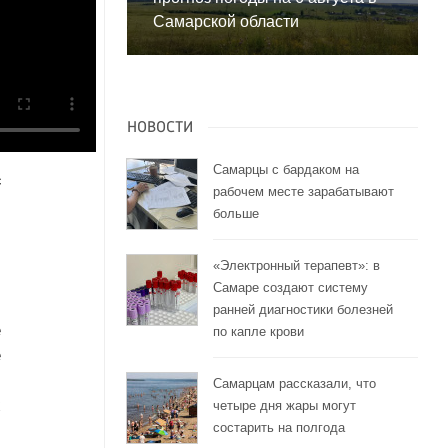
Самарской области
НОВОСТИ
Самарцы с бардаком на
с
рабочем месте зарабатывают
м
больше
,
«Электронный терапевт»: в
Самаре создают систему
-
ранней диагностики болезней
е
по капле крови
е
й
Самарцам рассказали, что
х
четыре дня жары могут
состарить на полгода
,