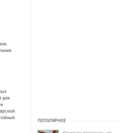
яли
тания
ных
а для
жи
арской
стойный
ПОПУЛЯРНОЕ