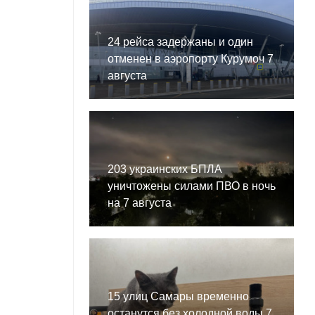
24 рейса задержаны и один
отменен в аэропорту Курумоч 7
августа
я
203 украинских БПЛА
уничтожены силами ПВО в ночь
на 7 августа
15 улиц Самары временно
останутся без холодной воды 7