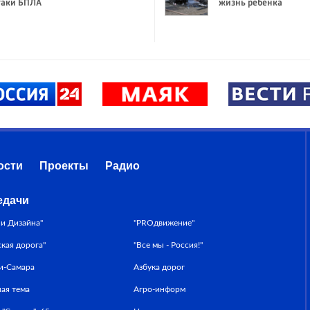
таки БПЛА
жизнь ребенка
ости
Проекты
Радио
едачи
ни Дизайна"
"PROдвижение"
ская дорога"
"Все мы - Россия!"
и-Самара
Азбука дорог
ная тема
Агро-информ