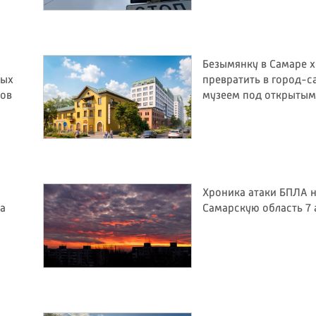
Безымянку в Самаре х
мых
превратить в город-с
тов
музеем под открытым
Хроника атаки БПЛА 
за
Самарскую область 7 