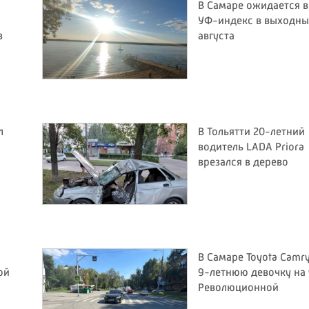
В Самаре ожидается 
УФ-индекс в выходные
з
августа
л
В Тольятти 20-летний
водитель LADA Priora
врезался в дерево
В Самаре Toyota Camr
ой
9-летнюю девочку на 
Революционной