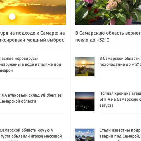
уря на подходе к Самаре: на
В Самарскую область вернет
иксировали мощный выброс
пекло до +32°C
пасные норовирусы
В Самарской области
бнаружены в воде на пляже под
похолодание до +12°
амарой
Полная хроника атак
ПЛА атаковали склад Wildberries
БПЛА на Самарскую о
 Самарской области
августа
 Самарской области ночью 4
Стали известны подр
вгуста объявили угрозу массовой
аварии под Самарой,