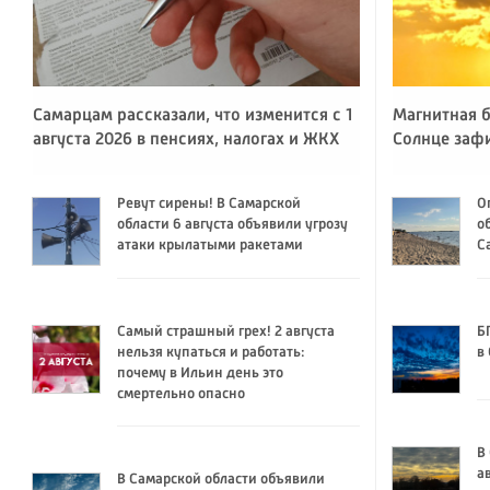
Самарцам рассказали, что изменится с 1
Магнитная б
августа 2026 в пенсиях, налогах и ЖКХ
Солнце заф
Ревут сирены! В Самарской
О
области 6 августа объявили угрозу
о
атаки крылатыми ракетами
С
Самый страшный грех! 2 августа
Б
нельзя купаться и работать:
в
почему в Ильин день это
смертельно опасно
В
а
В Самарской области объявили