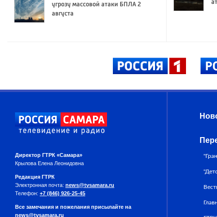
а
угрозу массовой атаки БПЛА 2
августа
Нов
Пер
Директор ГТРК «Самара»
"Гра
Крылова Елена Леонидовна
"Дет
Редакция ГТРК
Электронная почта:
news@tvsamara.ru
Вест
Телефон:
+7 (846) 926-25-45
Глав
Все замечания и пожелания присылайте на
news@tvsamara.ru