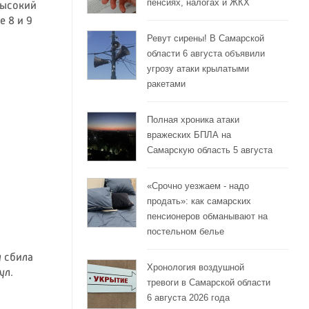
пенсиях, налогах и ЖКХ
высокий
 8 и 9
Ревут сирены! В Самарской
области 6 августа объявили
угрозу атаки крылатыми
ракетами
Полная хроника атаки
вражеских БПЛА на
Самарскую область 5 августа
«Срочно уезжаем - надо
продать»: как самарских
пенсионеров обманывают на
постельном белье
y сбила
Хронология воздушной
ул.
тревоги в Самарской области
6 августа 2026 года