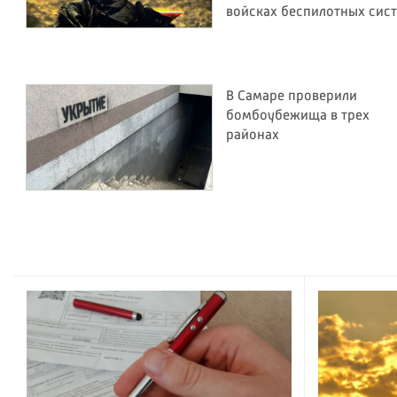
войсках беспилотных сис
В Самаре проверили
бомбоубежища в трех
районах