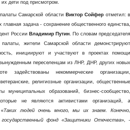
 их дети под присмотром.
 палаты Самарской области
Виктор Сойфер
отметил: 
 главная задача - сохранение общественного единства
идент России
Владимир Путин
. По словам председател
 палаты, жители Самарской области демонстрирую
ность, инициируют и участвуют в проектах помощ
вынужденным переселенцам из ЛНР, ДНР, других новы
те задействованы некоммерческие организации
ветеранские, религиозные организации, общественны
ты муниципальных образований, бизнес-сообщество
которые не являются активистами организаций, 
 «
Таких людей очень много, мы их знаем. Конечно
 государственный фонд «Защитники Отечества
», 