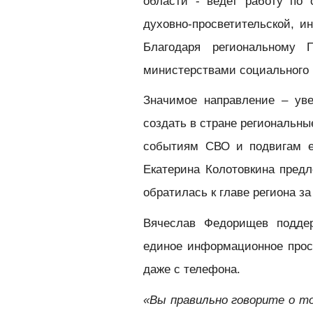
области - ведет работу по 
духовно-просветительской, 
Благодаря региональному 
министерствами социального 
Значимое направление – ув
создать в стране региональн
событиям СВО и подвигам е
Екатерина Колотовкина предл
обратилась к главе региона за
Вячеслав Федорищев поддер
единое информационное прост
даже с телефона.
«Вы правильно говорите о т