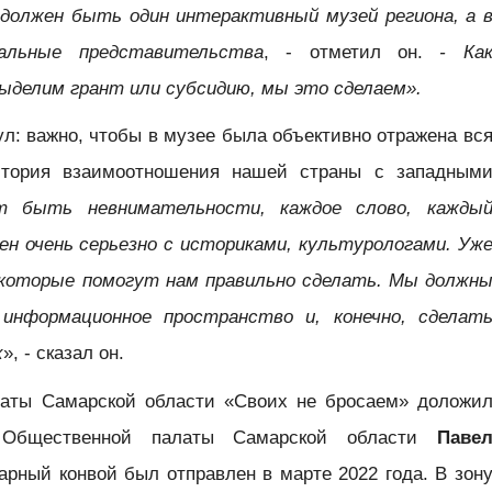
 должен быть один интерактивный музей региона, а 
льные представительства
, - отметил он.
- Ка
ыделим грант или субсидию, мы это сделаем».
ул: важно, чтобы в музее была объективно отражена вс
стория взаимоотношения нашей страны с западным
т быть невнимательности, каждое слово, кажды
н очень серьезно с историками, культурологами. Уж
 которые помогут нам правильно сделать. Мы должн
 информационное пространство и, конечно, сделат
х
», - сказал он.
латы Самарской области «Своих не бросаем» доложи
я Общественной палаты Самарской области
Паве
арный конвой был отправлен в марте 2022 года. В зон