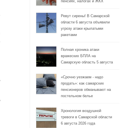
пенсиях, налогах и ЖКХ
в
Ревут сирены! В Самарской
области 6 августа объявили
,
угрозу атаки крылатыми
я
ракетами
т
Полная хроника атаки
и
вражеских БПЛА на
х
Самарскую область 5 августа
,
«Срочно уезжаем - надо
е
продать»: как самарских
,
пенсионеров обманывают на
постельном белье
а
,
Хронология воздушной
тревоги в Самарской области
-
6 августа 2026 года