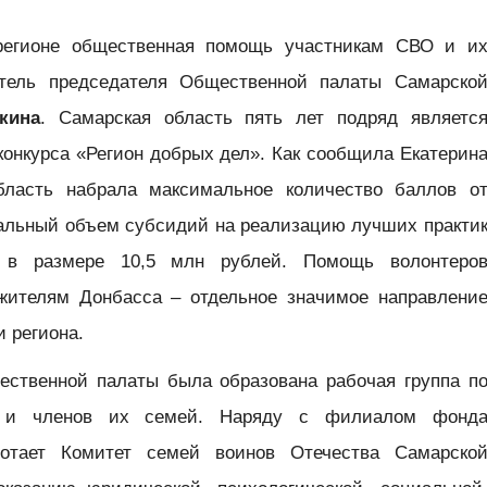
 регионе общественная помощь участникам СВО и и
итель председателя Общественной палаты Самарско
кина
. Самарская область пять лет подряд являетс
конкурса «Регион добрых дел». Как сообщила Екатерин
область набрала максимальное количество баллов о
альный объем субсидий на реализацию лучших практи
а в размере 10,5 млн рублей. Помощь волонтеро
ителям Донбасса – отдельное значимое направлени
 региона.
ественной палаты была образована рабочая группа п
х и членов их семей. Наряду с филиалом фонд
ботает Комитет семей воинов Отечества Самарско