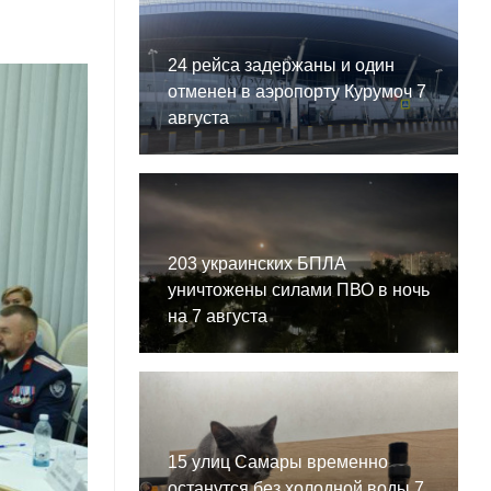
24 рейса задержаны и один
отменен в аэропорту Курумоч 7
августа
203 украинских БПЛА
уничтожены силами ПВО в ночь
на 7 августа
15 улиц Самары временно
останутся без холодной воды 7