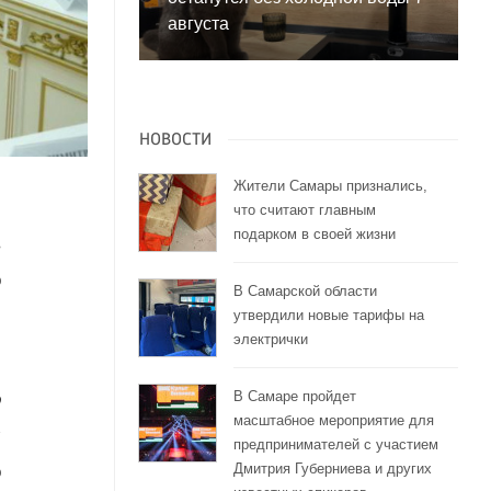
августа
НОВОСТИ
Жители Самары признались,
что считают главным
подарком в своей жизни
в
о
В Самарской области
м
утвердили новые тарифы на
электрички
В Самаре пройдет
о
масштабное мероприятие для
ы
предпринимателей с участием
Дмитрия Губерниева и других
о