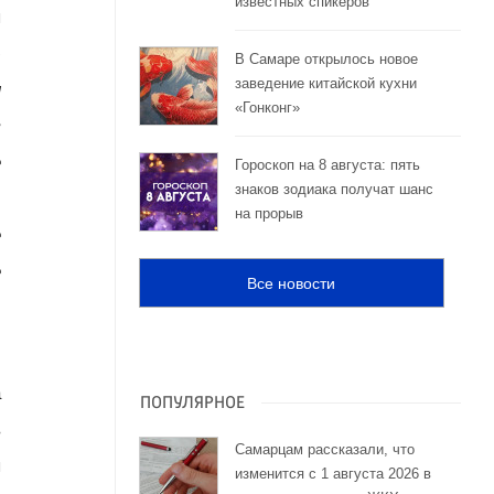
известных спикеров
ы
ю
В Самаре открылось новое
заведение китайской кухни
и
«Гонконг»
в
е
Гороскоп на 8 августа: пять
знаков зодиака получат шанс
ь
на прорыв
е
е
Все новости
с
а
ПОПУЛЯРНОЕ
в
Самарцам рассказали, что
ы
изменится с 1 августа 2026 в