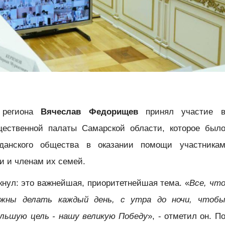
а региона
Вячеслав Федорищев
принял участие 
ественной палаты Самарской области, которое был
данского общества в оказании помощи участника
и и членам их семей.
кнул: это важнейшая, приоритетнейшая тема. «
Все, чт
жны делать каждый день, с утра до ночи, чтоб
льшую цель - нашу великую Победу
», - отметил он. П