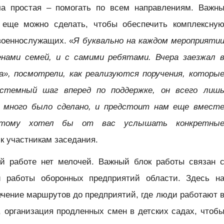
ча простая – помогать по всем направлениям. Важн
 еще можно сделать, чтобы обеспечить комплексну
военнослужащих. «
Я буквально на каждом мероприяти
нами семей, и с самими ребятами. Вчера заезжал 
», посмотрели, как реализуются поручения, которы
стемный шаг вперед по поддержке, он всего лиш
нь много было сделано, и предстоит нам еще вмест
этому хотел бы от вас услышать конкретны
 к участникам заседания.
ой работе нет мелочей. Важный блок работы связан 
й работы оборонных предприятий области. Здесь н
ечение маршрутов до предприятий, где люди работают 
, организация продленных смен в детских садах, чтоб