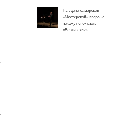
На сцене самарской
х
«Мастерской» впервые
й
покажут спектакль
«Вертинский»
я
а
т
к
в
е
о
а
й