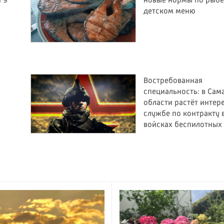
 9
новые нормы по рыбе
детском меню
Востребованная
специальность: в Сам
области растёт интере
службе по контракту 
войсках беспилотных