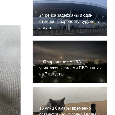
24 рейса задержаны и один
отменен в аэропорту Курумоч 7
августа
203 украинских БПЛА
уничтожены силами ПВО в ночь
на 7 августа
15 улиц Самары временно
останутся без холодной воды 7