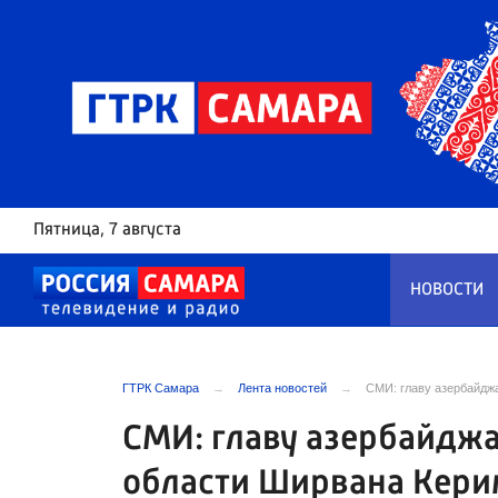
Пятница
, 7 августа
НОВОСТИ
ГТРК Самара
Лента новостей
СМИ: главу азербайдж
СМИ: главу азербайдж
области Ширвана Кери