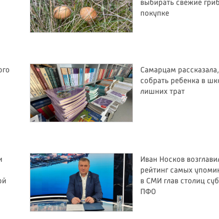
выбирать свежие гри
покупке
ого
Самарцам рассказала,
собрать ребенка в шк
лишних трат
и
Иван Носков возглави
рейтинг самых упом
ой
в СМИ глав столиц су
ПФО