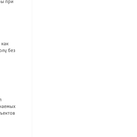
бы при
 как
олу без
л
инаемых
бъектов