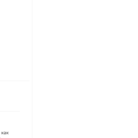
а
 как