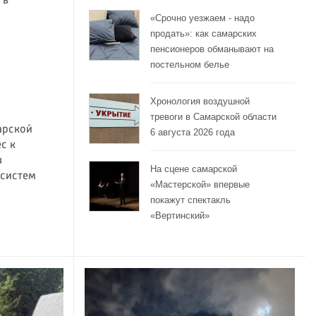
 в
«Срочно уезжаем - надо
продать»: как самарских
пенсионеров обманывают на
постельном белье
Хронология воздушной
тревоги в Самарской области
арской
6 августа 2026 года
с к
в
На сцене самарской
 систем
«Мастерской» впервые
покажут спектакль
«Вертинский»