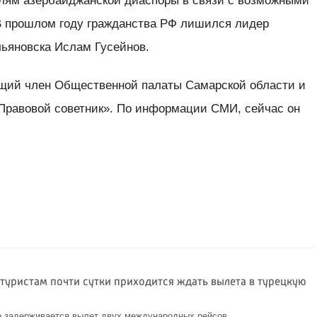
лям азербайджанской диаспоры в связи с возможными
В прошлом году гражданства РФ лишился лидер
ьяновска Ислам Гусейнов.
ий член Общественной палаты Самарской области и
«Правовой советник». По информации СМИ, сейчас он
 туристам почти сутки приходится ждать вылета в турецкую
е задерживается вылет двух международных рейсов