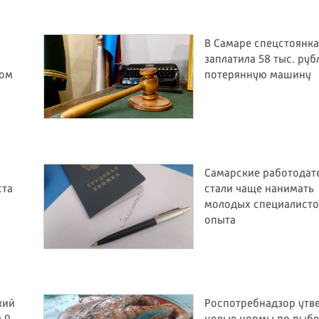
В Самаре спецстоянка
заплатила 58 тыс. руб
бом
потерянную машину
Самарские работодат
ста
стали чаще нанимать
молодых специалисто
опыта
кий
Роспотребнадзор утв