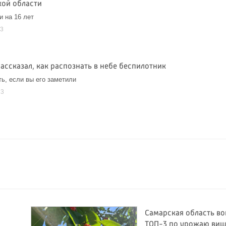
кой области
и на 16 лет
23
ассказал, как распознать в небе беспилотник
ть, если вы его заметили
23
Самарская область во
ТОП-3 по урожаю виш