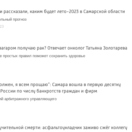
и рассказали, каким будет лето-2023 в Самарской области
льный прогноз
023
загаром получаю рак? Отвечает онколог Татьяна Золотарева
 простых правил поможет сохранить здоровье
3
должен, я всем прощаю": Самара вошла в первую десятку
 России по числу банкротств граждан и фирм
ий арбитражного управляющего
3
учительной смерти: асфальтоукладчик заживо сжёг коллегу