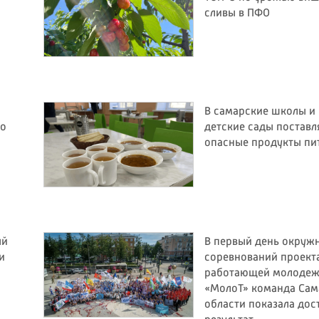
сливы в ПФО
В самарские школы и
ро
детские сады поставл
опасные продукты пи
ый
В первый день окруж
и
соревнований проект
работающей молоде
«МолоТ» команда Сам
области показала до