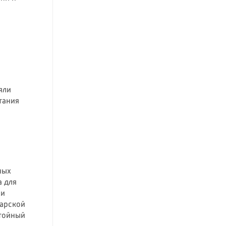
яли
тания
ных
а для
жи
арской
стойный