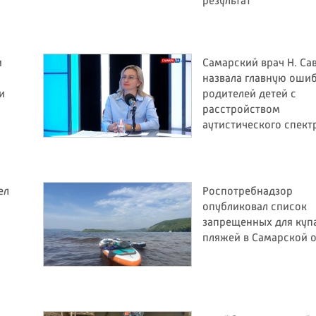
результат
и
Самарский врач Н. Са
назвала главную оши
и
родителей детей с
расстройством
аутистического спект
ел
Роспотребнадзор
опубликовал список
запрещенных для куп
пляжей в Самарской 