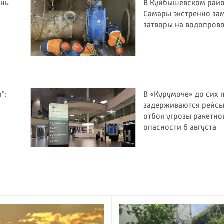
ень
В Куйбышевском рай
Самары экстренно за
затворы на водопров
":
В «Курумоче» до сих 
задерживаются рейсы
отбоя угрозы ракетно
опасности 6 августа