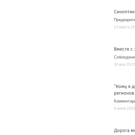
Синоптик
Предварите
23 марта 2
Вместе с 
Соблюдение
30 мая 202
"Кому я 
регионов
Комментар
9 июня 202
Дорога м