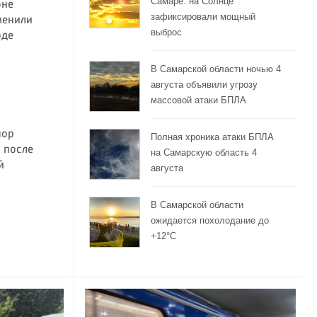
Самаре: на Солнце
оне
зафиксировали мощный
менили
выброс
оде
В Самарской области ночью 4
августа объявили угрозу
массовой атаки БПЛА
пор
Полная хроника атаки БПЛА
 после
на Самарскую область 4
й
августа
В Самарской области
ожидается похолодание до
+12°C