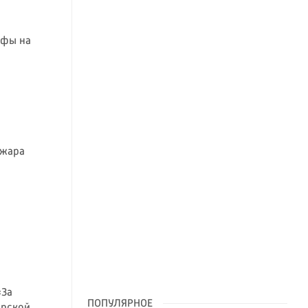
ифы на
 жара
«За
ПОПУЛЯРНОЕ
арской