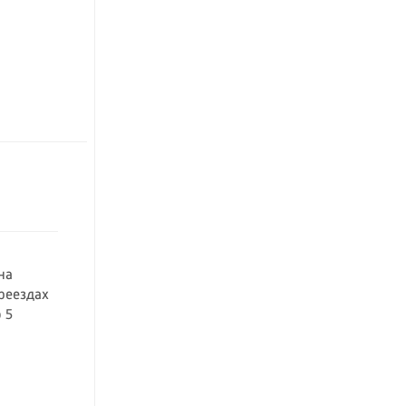
на
реездах
 5