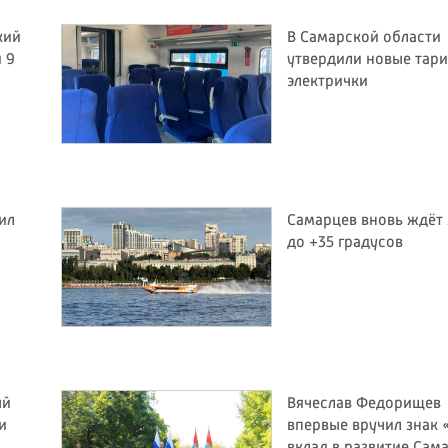
кий
В Самарской области
 9
утвердили новые тар
электрички
ил
Самарцев вновь ждёт
до +35 градусов
ый
Вячеслав Федорищев
и
впервые вручил знак 
вклад в развитие Сам