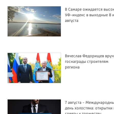
В Самаре ожидается высо
УФ-индекс в выходные 8 и
августа
Вячеслав Федорищев вруч
госнаграды строителям
региона
7 августа - Международн
день холостяка: открытки 
советы к торжеству