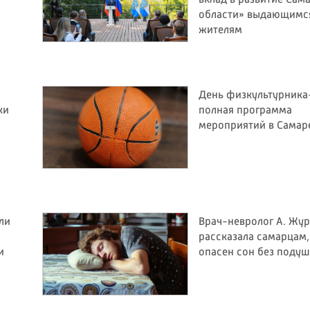
области» выдающимс
жителям
День физкультурника
ки
полная программа
мероприятий в Самар
ли
Врач-невролог А. Жур
рассказала самарцам,
и
опасен сон без поду