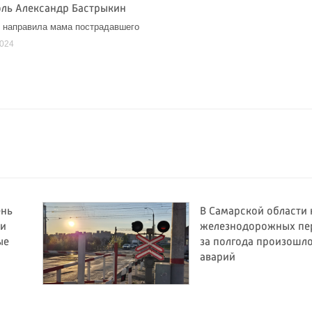
оль Александр Бастрыкин
 направила мама пострадавшего
2024
ень
В Самарской области 
 и
железнодорожных пе
ые
за полгода произошло
аварий