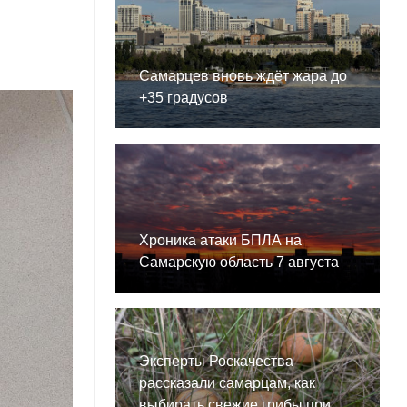
Самарцев вновь ждёт жара до
+35 градусов
Хроника атаки БПЛА на
Самарскую область 7 августа
Эксперты Роскачества
рассказали самарцам, как
выбирать свежие грибы при