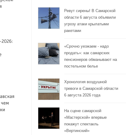
я
Ревут сирены! В Самарской
области 6 августа объявили
угрозу атаки крылатыми
ракетами
-2026:
«Срочно уезжаем - надо
продать»: как самарских
е
пенсионеров обманывают на
постельном белье
Хронология воздушной
тревоги в Самарской области
6 августа 2026 года
авская
 чем
шки
На сцене самарской
«Мастерской» впервые
покажут спектакль
«Вертинский»