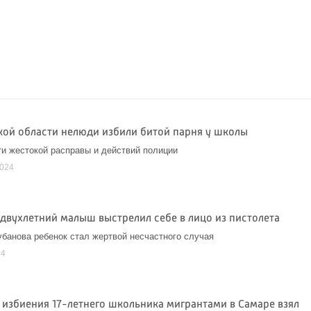
кой области нелюди избили битой парня у школы
и жестокой расправы и действий полиции
2024
 двухлетний малыш выстрелил себе в лицо из пистолета
убанова ребенок стал жертвой несчастного случая
24
 избиения 17-летнего школьника мигрантами в Самаре взял