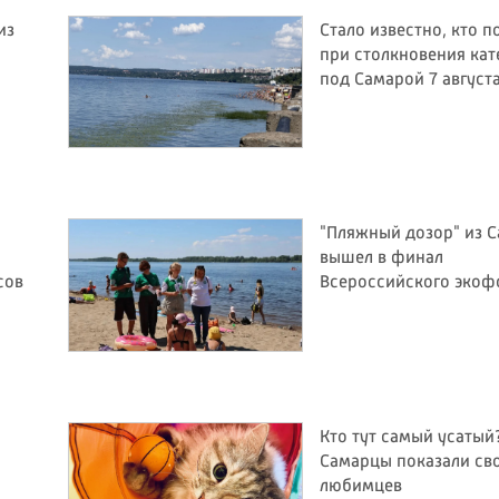
из
Стало известно, кто п
при столкновения кат
под Самарой 7 август
"Пляжный дозор" из 
вышел в финал
сов
Всероссийского экоф
Кто тут самый усатый
Самарцы показали св
любимцев