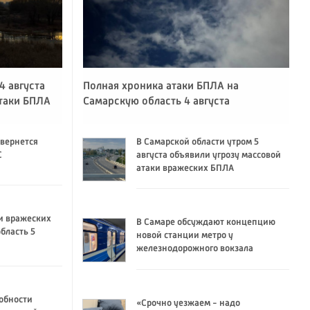
4 августа
Полная хроника атаки БПЛА на
атаки БПЛА
Самарскую область 4 августа
 вернется
В Самарской области утром 5
C
августа объявили угрозу массовой
атаки вражеских БПЛА
и вражеских
В Самаре обсуждают концепцию
бласть 5
новой станции метро у
железнодорожного вокзала
обности
«Срочно уезжаем - надо