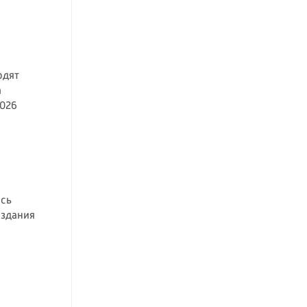
одят
а
026
ась
 здания