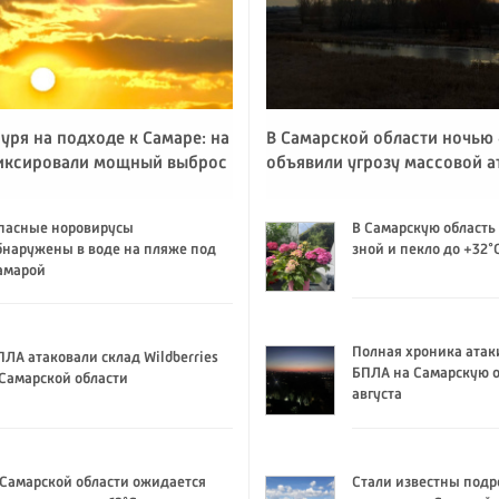
уря на подходе к Самаре: на
В Самарской области ночью 
иксировали мощный выброс
объявили угрозу массовой 
пасные норовирусы
В Самарскую область
бнаружены в воде на пляже под
зной и пекло до +32°
амарой
Полная хроника атак
ПЛА атаковали склад Wildberries
БПЛА на Самарскую о
 Самарской области
августа
 Самарской области ожидается
Стали известны подр