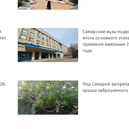
й
Самарский вузы подв
тят
итоги основного этап
приемной кампании 2
года
26:
Под Самарой загорел
крыша заброшенного