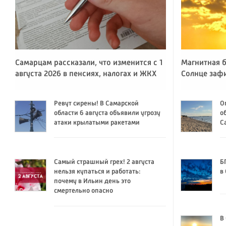
Самарцам рассказали, что изменится с 1
Магнитная б
августа 2026 в пенсиях, налогах и ЖКХ
Солнце заф
Ревут сирены! В Самарской
О
области 6 августа объявили угрозу
о
атаки крылатыми ракетами
С
Самый страшный грех! 2 августа
Б
нельзя купаться и работать:
в
почему в Ильин день это
смертельно опасно
В