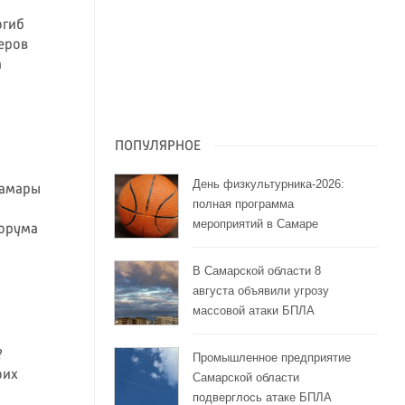
огиб
еров
а
ПОПУЛЯРНОЕ
День физкультурника-2026:
Самары
полная программа
мероприятий в Самаре
орума
В Самарской области 8
августа объявили угрозу
массовой атаки БПЛА
?
Промышленное предприятие
оих
Самарской области
подверглось атаке БПЛА