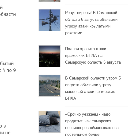
ой
Ревут сирены! В Самарской
области
области 6 августа объявили
угрозу атаки крылатыми
ракетами
Полная хроника атаки
вражеских БПЛА на
Самарскую область 5 августа
обытий
 4 по 9
В Самарской области утром 5
августа объявили угрозу
массовой атаки вражеских
БПЛА
«Срочно уезжаем - надо
продать»: как самарских
о в
пенсионеров обманывают на
ли не
постельном белье