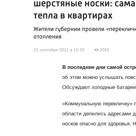
шерстяные носки: сама
тепла в квартирах
Жители губернии провели «перекличку
отопления
22 сентября 2021 в 10:20
2559
В последние дни самой остр
об этом можно услышать повсю
Обсуждают холодные батареи 
«Коммунальную перекличку» п
области делились адресами д
носков опасно для здоровья. 