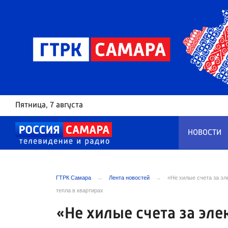
Пятница
, 7 августа
НОВОСТИ
ГТРК Самара
Лента новостей
«Не хилые счета за э
тепла в квартирах
«Не хилые счета за эл