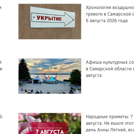
м
Хронология воздушн
тревоги в Самарской 
6 августа 2026 года
й
Афиша культурных с
ли
в Самарской области с
августа
6:
Народные приметы: 7
августа. Не ешьте этог
день Анны Летней, ес