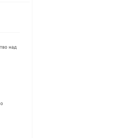
тво над
 о