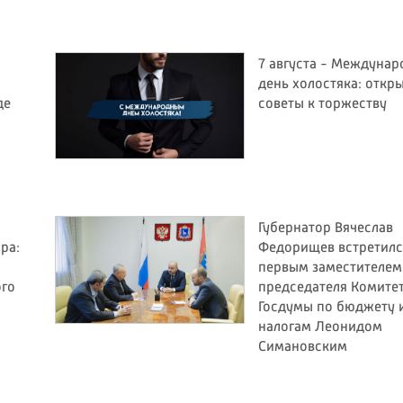
7 августа - Междуна
день холостяка: откр
де
советы к торжеству
Губернатор Вячеслав
ра:
Федорищев встретилс
первым заместителем
ого
председателя Комите
Госдумы по бюджету 
налогам Леонидом
Симановским