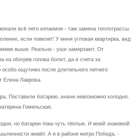
копали всё лето копаемое - там замена теплотрассы.
пление, если повезет! У меня угловая квартирка, вид
снимке выше. Реально - уши замерзают. От
а на обогрев голова болит, да и счета за
о особо ощутимо после длительного летнего
т Елена Лаврова.
ира. Поставили батарею, иначе невозможно холодно.
Екатерина Гомельская.
одня, но батареи пока чуть тёплые. И моей знакомой
ышленности живёт. А я в районе метро Победа, -