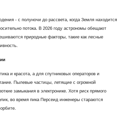
ения - с полуночи до рассвета, когда Земля находитс
осительно потока. В 2026 году астрономы обещают
мешиваются природные факторы, такие как лесные
ивность.
лии
тика и красота, а для спутниковых операторов и
ытание. Пылевые частицы, летящие с огромной
роткие замыкания в электронике. Хотя риск прямого
елик, во время пика Персеид инженеры стараются
 орбите.