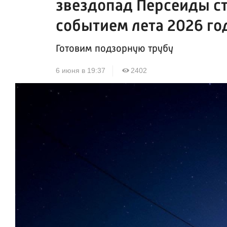
звездопад Персеиды с
событием лета 2026 го
Готовим подзорную трубу
6 июня в 19:37
2402