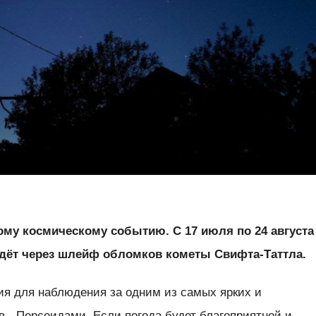
ому космическому событию. С 17 июля по 24 августа
йдёт через шлейф обломков кометы Свифта-Таттла.
ия для наблюдения за одним из самых ярких и
 - Персеидами. Если погода будет благоприятной и