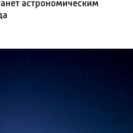
танет астрономическим
да