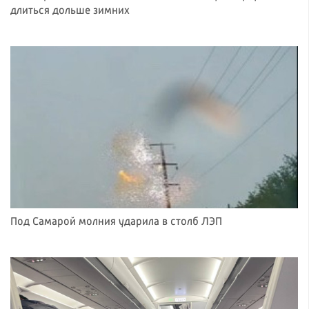
длиться дольше зимних
Под Самарой молния ударила в столб ЛЭП