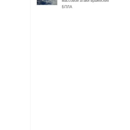
массовой атаки вражеских
БПЛА