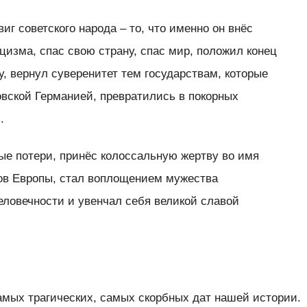
иг советского народа – то, что именно он внёс
изма, спас свою страну, спас мир, положил конец
, вернул суверенитет тем государствам, которые
овской Германией, превратились в покорных
.
ые потери, принёс колоссальную жертву во имя
ов Европы, стал воплощением мужества
человечности и увенчал себя великой славой
самых трагических, самых скорбных дат нашей истории.