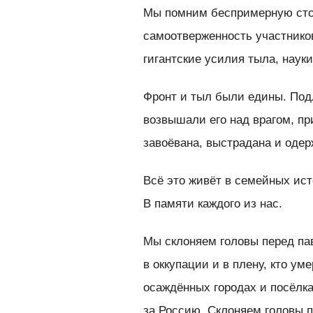
Мы помним беспримерную стой
самоотверженность участников
гигантские усилия тыла, наук
Фронт и тыл были едины. Под
возвышали его над врагом, пр
завоёвана, выстрадана и одер
Всё это живёт в семейных ист
В памяти каждого из нас.
Мы склоняем головы перед па
в оккупации и в плену, кто ум
осаждённых городах и посёлка
за Россию. Склоняем головы п