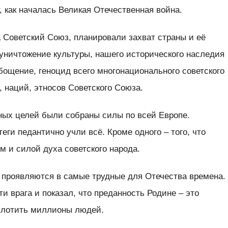
, как началась Великая Отечественная война.
 Советский Союз, планировали захват страны и её
уничтожение культуры, нашего исторического наследия
абощение, геноцид всего многонационального советского
, наций, этносов Советского Союза.
ных целей были собраны силы по всей Европе.
еги педантично учли всё. Кроме одного – того, что
м и силой духа советского народа.
 проявляются в самые трудные для Отечества времена.
и врага и показал, что преданность Родине – это
плотить миллионы людей.