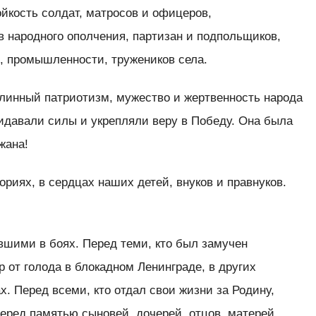
кость солдат, матросов и офицеров,
 народного ополчения, партизан и подпольщиков,
и, промышленности, тружеников села.
линный патриотизм, мужество и жертвенность народа
идавали силы и укрепляли веру в Победу. Она была
жана!
ориях, в сердцах наших детей, внуков и правнуков.
вшими в боях. Перед теми, кто был замучен
ер от голода в блокадном Ленинграде, в других
х. Перед всеми, кто отдал свои жизни за Родину,
еред памятью сыновей, дочерей, отцов, матерей,