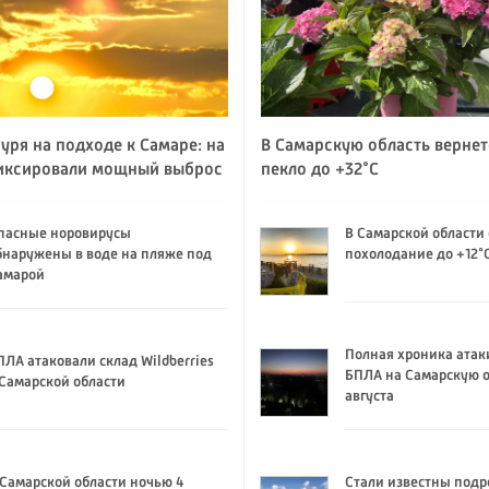
уря на подходе к Самаре: на
В Самарскую область вернет
иксировали мощный выброс
пекло до +32°C
пасные норовирусы
В Самарской области
бнаружены в воде на пляже под
похолодание до +12°
амарой
Полная хроника атак
ПЛА атаковали склад Wildberries
БПЛА на Самарскую о
 Самарской области
августа
 Самарской области ночью 4
Стали известны подр