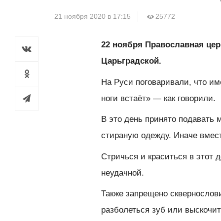
21 ноября 2020 в 17:15
25772
22 ноября Православная це
Царьградской.
На Руси поговаривали, что и
ноги встаёт» — как говорили.
В это день принято
пода
вать
м
стираную
одежду.
И
наче вмес
Стричься и краситься
в этот 
неудачной.
Также запрещено сквернослови
разболеться зуб или выскочит