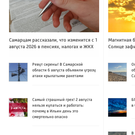
Самарцам рассказали, что изменится с 1
Магнитная б
августа 2026 в пенсиях, налогах и ЖКХ
Солнце заф
Ревут сирены! В Самарской
О
области 6 августа объявили угрозу
о
атаки крылатыми ракетами
С
Самый страшный грех! 2 августа
Б
нельзя купаться и работать:
в
почему в Ильин день это
смертельно опасно
В