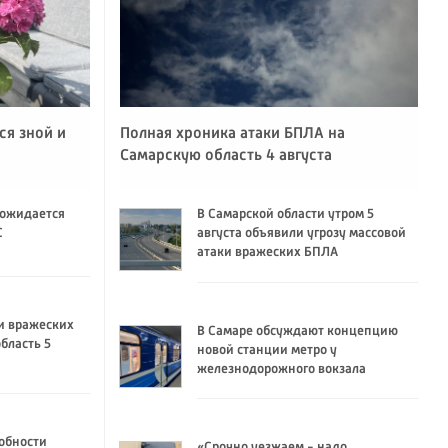
ся зной и
Полная хроника атаки БПЛА на
Самарскую область 4 августа
 ожидается
В Самарской области утром 5
C
августа объявили угрозу массовой
атаки вражеских БПЛА
и вражеских
В Самаре обсуждают концепцию
бласть 5
новой станции метро у
железнодорожного вокзала
обности
«Срочно уезжаем - надо