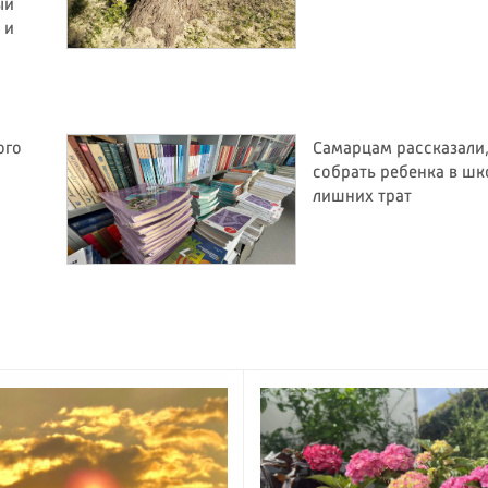
ый
 и
ого
Самарцам рассказали,
собрать ребенка в шк
лишних трат