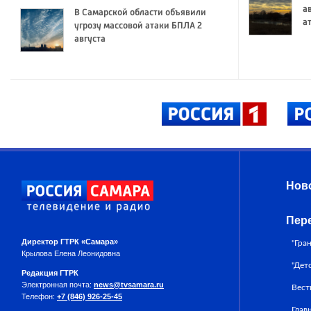
а
В Самарской области объявили
а
угрозу массовой атаки БПЛА 2
августа
Нов
Пер
Директор ГТРК «Самара»
"Гра
Крылова Елена Леонидовна
"Дет
Редакция ГТРК
Электронная почта:
news@tvsamara.ru
Вест
Телефон:
+7 (846) 926-25-45
Глав