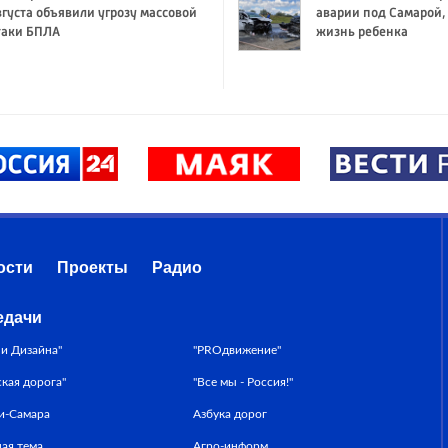
вгуста объявили угрозу массовой
аварии под Самарой,
таки БПЛА
жизнь ребенка
ости
Проекты
Радио
едачи
ни Дизайна"
"PROдвижение"
ская дорога"
"Все мы - Россия!"
и-Самара
Азбука дорог
ная тема
Агро-информ