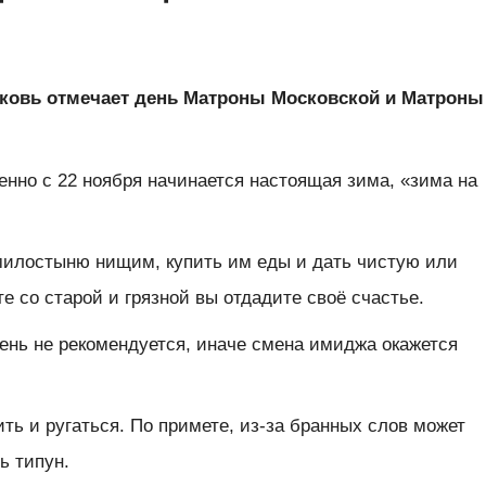
рковь
отмечает день Матроны Московской и Матроны
менно с
22 ноября
начинается настоящая зима, «зима на
илостыню нищим, купить им еды и дать
чистую или
те с
о старой и грязной
вы отдадите своё счастье.
день не рекомендуется, иначе смена имиджа окажется
ть и ругаться. По примете, из-за бранных слов может
ь типун.