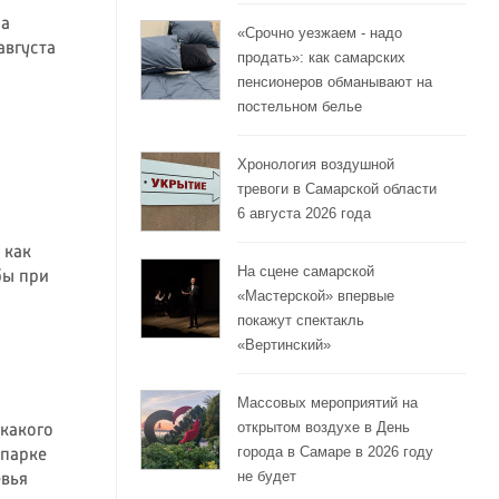
на
«Срочно уезжаем - надо
августа
продать»: как самарских
пенсионеров обманывают на
постельном белье
Хронология воздушной
тревоги в Самарской области
6 августа 2026 года
а
 как
На сцене самарской
бы при
«Мастерской» впервые
покажут спектакль
«Вертинский»
Массовых мероприятий на
открытом воздухе в День
 какого
города в Самаре в 2026 году
 парке
не будет
вья