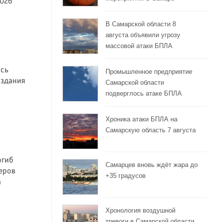
026
В Самарской области 8
августа объявили угрозу
массовой атаки БПЛА
ась
Промышленное предприятие
 здания
Самарской области
подверглось атаке БПЛА
Хроника атаки БПЛА на
Самарскую область 7 августа
огиб
Самарцев вновь ждёт жара до
еров
+35 градусов
а
Хронология воздушной
тревоги в Самарской области