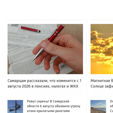
Самарцам рассказали, что изменится с 1
Магнитная б
августа 2026 в пенсиях, налогах и ЖКХ
Солнце заф
Ревут сирены! В Самарской
О
области 6 августа объявили угрозу
о
атаки крылатыми ракетами
С