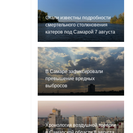
Стали известны подробности
смертельного столкновения
катеров под Самарой 7 августа
В Самаре зафиксировали
превышение вредных
выбросов
Хронология воздушной тревоги
в Самарской области 8 августа