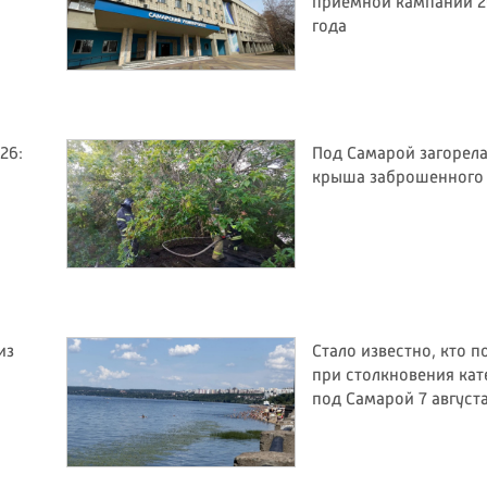
приемной кампании 2
года
26:
Под Самарой загорел
крыша заброшенного
из
Стало известно, кто п
при столкновения кат
под Самарой 7 август