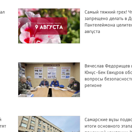
ал
Самый тяжкий грех! Ч
запрещено делать в Д
Пантелеймона целите
августа
Вячеслав Федорищев 
Юнус-Бек Евкуров об
вопросы безопасност
регионе
й
Самарские вузы подв
тят
итоги основного этап