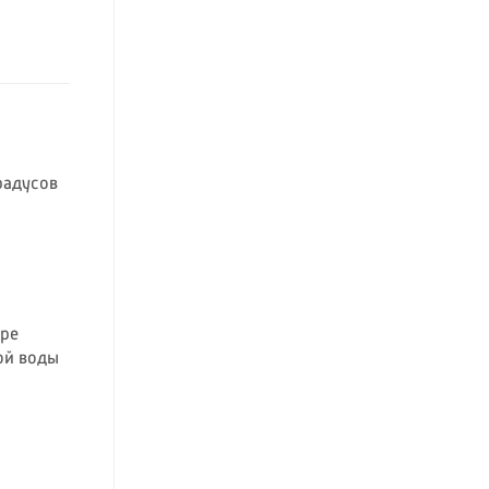
радусов
аре
ой воды