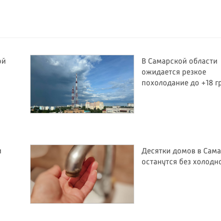
ой
В Самарской области
ожидается резкое
похолодание до +18 г
и
Десятки домов в Сам
останутся без холодн