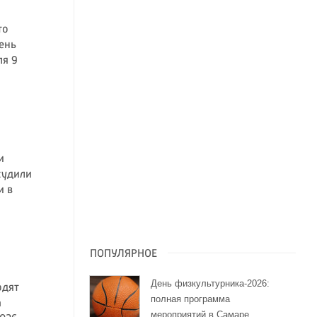
то
ень
ля 9
и
судили
и в
ПОПУЛЯРНОЕ
День физкультурника-2026:
одят
полная программа
а
мероприятий в Самаре