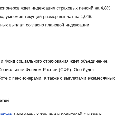
нсионеров ждет индексация страховых пенсий на 4,8%.
о, умножив текущий размер выплат на 1,048.
ых выплат, согласно плановой индексации,
 и Фонд социального страхования ждет объединение.
Социальным Фондом России (СФР). Оно будет
боте с пенсионерами, а также с выплатами ежемесячны
етей
держки
беременных женщин и родителей с низким