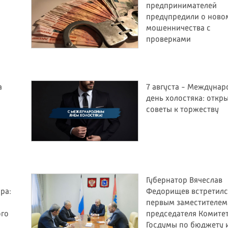
предпринимателей
предупредили о ново
мошенничества с
проверками
а
7 августа - Междуна
день холостяка: откр
советы к торжеству
Губернатор Вячеслав
ра:
Федорищев встретилс
первым заместителем
ого
председателя Комите
Госдумы по бюджету 