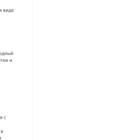
м виде
родный
ытки и
я с
та
и