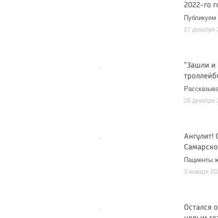
2022-го г
Публикуем 
27 декабря 
"Зашли и
троллейб
Рассказыва
26 декабря 
Ангулит!
Самарско
Пациенты ж
3 января 20
Остался о