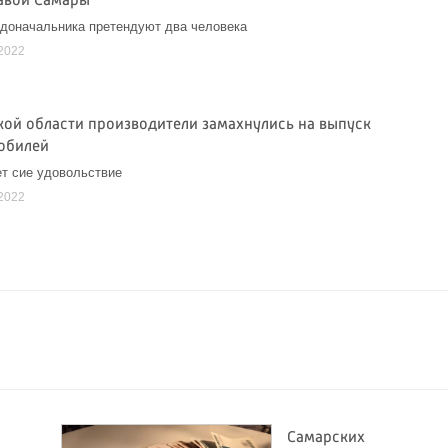
авой Самары
адоначальника претендуют два человека
2022
кой области производители замахнулись на выпуск
обилей
т сие удовольствие
2022
Самарских