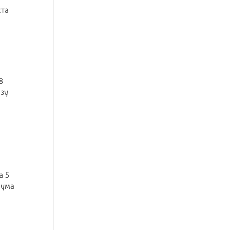
ста
8
озу
а 5
 ума