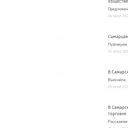
обществе
Предложени
24 июня 20
Самарцам
Публикуем
25 июня 20
В Самарс
Выяснили, 
25 июня 20
В Самарс
торговле
Расскажем