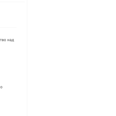
тво над
 о