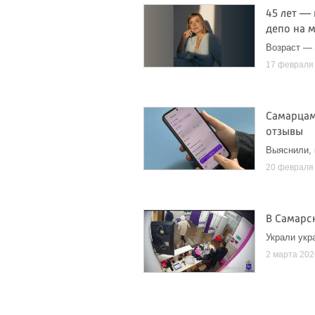
45 лет —
депо на 
Возраст — 
17 февраля
Самарцам
отзывы
Выяснили, 
20 февраля
В Самарс
Украли укр
2 марта 202