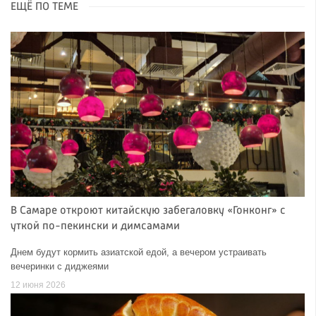
ЕЩЁ ПО ТЕМЕ
В Самаре откроют китайскую забегаловку «Гонконг» с
уткой по-пекински и димсамами
Днем будут кормить азиатской едой, а вечером устраивать
вечеринки с диджеями
12 июня 2026