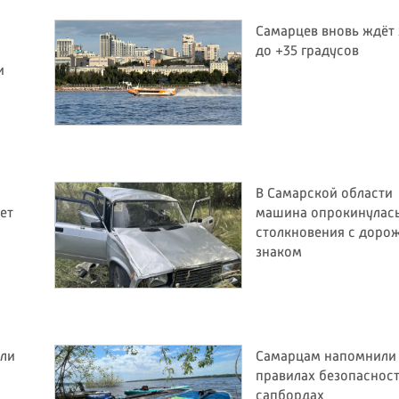
Самарцев вновь ждёт
до +35 градусов
и
В Самарской области
ет
машина опрокинулась
столкновения с дор
знаком
или
Самарцам напомнили
правилах безопасност
сапбордах