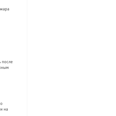
 жара
 после
ожным
 о
и на