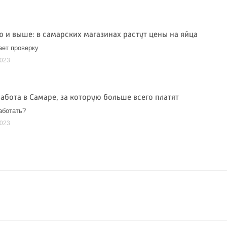
ю и выше: в самарских магазинах растут цены на яйца
ет проверку
2023
абота в Самаре, за которую больше всего платят
аботать?
2023