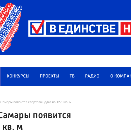
КОНКУРСЫ
ПРОЕКТЫ
ТВ
РАДИО
О КОМПА
 Самары появится спортплощадка на 1279 кв. м
 Самары появится
 кв. м