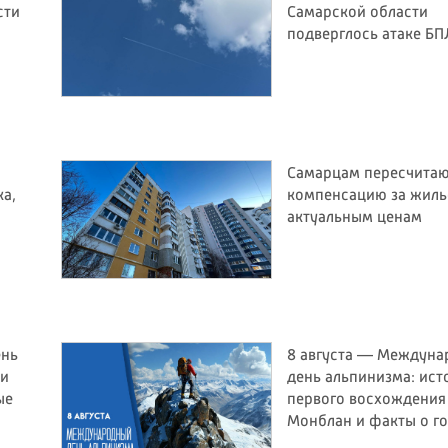
сти
Самарской области
подверглось атаке Б
Самарцам пересчита
ка,
компенсацию за жиль
актуальным ценам
ень
8 августа — Междун
 и
день альпинизма: ист
ые
первого восхождения
Монблан и факты о г