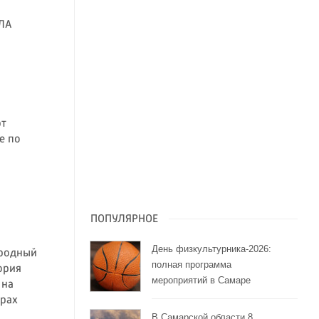
ПЛА
ют
е по
ПОПУЛЯРНОЕ
День физкультурника-2026:
ародный
полная программа
ория
мероприятий в Самаре
 на
орах
В Самарской области 8