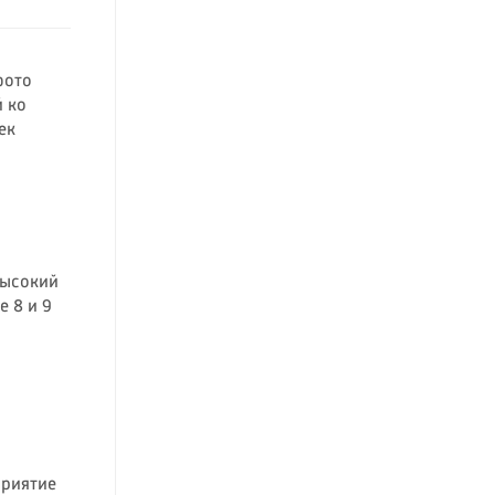
фото
 ко
ек
высокий
 8 и 9
риятие