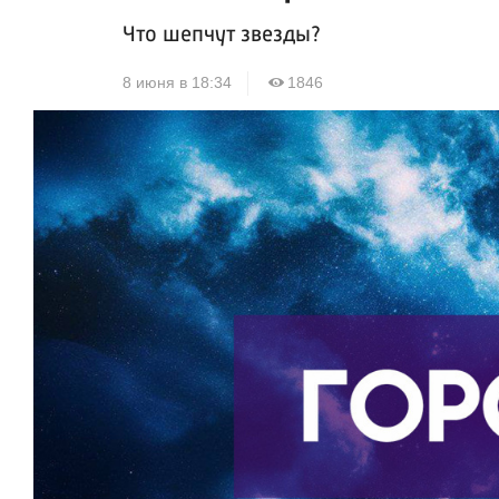
Что шепчут звезды?
8 июня в 18:34
1846