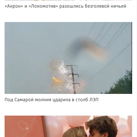
«Акрон» и «Локомотив» разошлись безголевой ничьей
Под Самарой молния ударила в столб ЛЭП