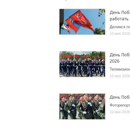
День Поб
работать 
Делимся п
10 мая 202
День Поб
2026
Телевизион
10 мая 202
День Поб
Фоторепор
10 мая 202