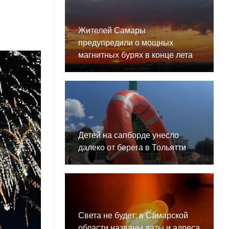
Жителей Самары
предупредили о мощных
магнитных бурях в конце лета
Детей на сапборде унесло
далеко от берега в Тольятти
Света не будет: в Самарской
области названы даты и адреса