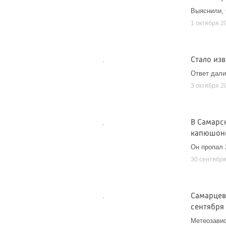
Выяснили, 
1 октября 2
Стало из
Ответ дал
3 октября 2
В Самарс
капюшон
Он пропал 
30 сентябр
Самарцев
сентября
Метеозави