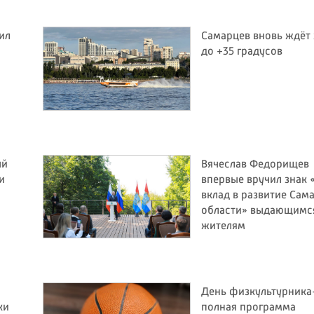
ил
Самарцев вновь ждёт
до +35 градусов
ый
Вячеслав Федорищев
и
впервые вручил знак 
вклад в развитие Сам
области» выдающимс
жителям
День физкультурника
ки
полная программа