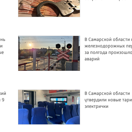
ень
В Самарской области 
 и
железнодорожных пе
ые
за полгода произошло
аварий
кий
В Самарской области
 9
утвердили новые тар
электрички