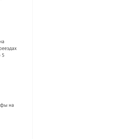
на
реездах
 5
ифы на