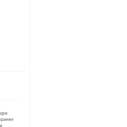
ура:
хранил
ю