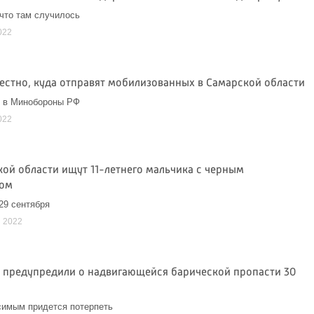
что там случилось
022
вестно, куда отправят мобилизованных в Самарской области
и в Минобороны РФ
022
кой области ищут 11-летнего мальчика с черным
ом
29 сентября
я 2022
 предупредили о надвигающейся барической пропасти 30
симым придется потерпеть