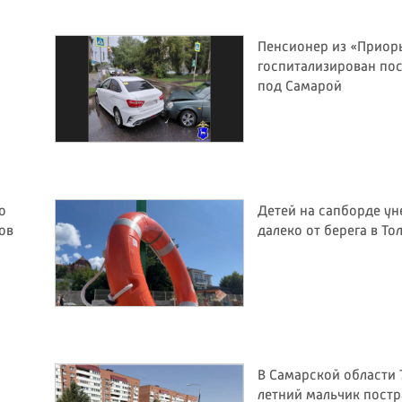
Пенсионер из «Приор
госпитализирован по
под Самарой
о
Детей на сапборде ун
ов
далеко от берега в То
В Самарской области 
летний мальчик постр