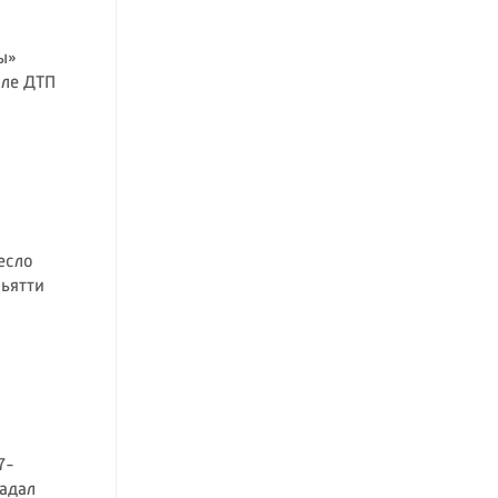
ы»
сле ДТП
есло
льятти
7-
адал