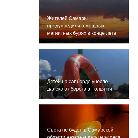
Жителей Самары
предупредили о мощных
магнитных бурях в конце лета
Детей на сапборде унесло
далеко от берега в Тольятти
Света не будет: в Самарской
области названы даты и адреса