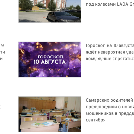
под колесами LADA Gr
 9
Гороскоп на 10 августа
сти
ждёт невероятная уда
 и
кому лучше спрятатьс
Самарских родителей
с
предупредили о ново
мошенников в преддв
сентября