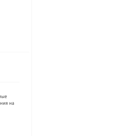
мые
ния на