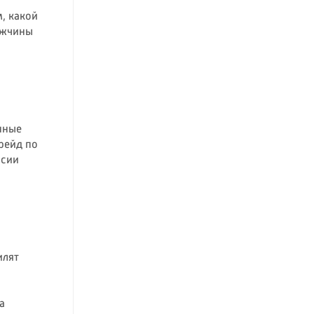
, какой
ужчины
нные
рейд по
ссии
илят
а