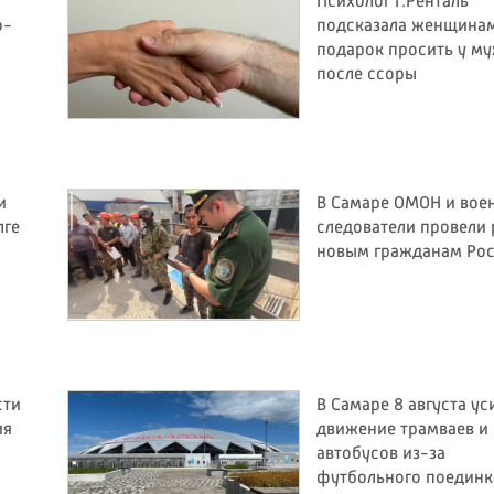
Психолог Г.Ренталь
о-
подсказала женщинам
подарок просить у м
после ссоры
и
В Самаре ОМОН и вое
лге
следователи провели 
новым гражданам Ро
сти
В Самаре 8 августа ус
ия
движение трамваев и
автобусов из-за
футбольного поединк