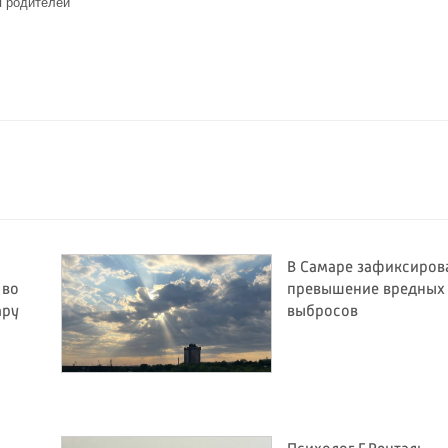
я родителей
6
В Самаре зафиксиров
 во
превышение вредных
ару
выбросов