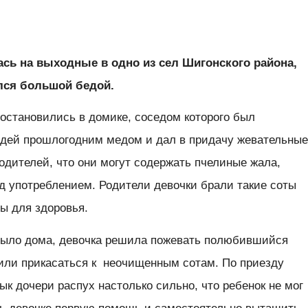
сь на выходные в одно из сел Шигонского района,
лся большой бедой.
 остановились в домике, соседом которого был
седей прошлогодним медом и дал в придачу жевательны
одителей, что они могут содержать пчелиные жала,
д употреблением. Родители девочки брали такие соты
ны для здоровья.
было дома, девочка решила пожевать полюбившийся
тили прикасаться к неочищенным сотам. По приезду
ык дочери распух настолько сильно, что ребенок не мог