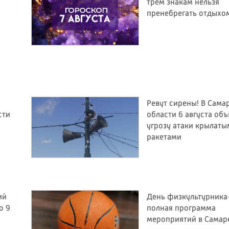
трём знакам нельзя
пренебрегать отдыхо
Ревут сирены! В Сама
сти
области 6 августа об
угрозу атаки крылаты
ракетами
ий
День физкультурника
о 9
полная программа
мероприятий в Самар