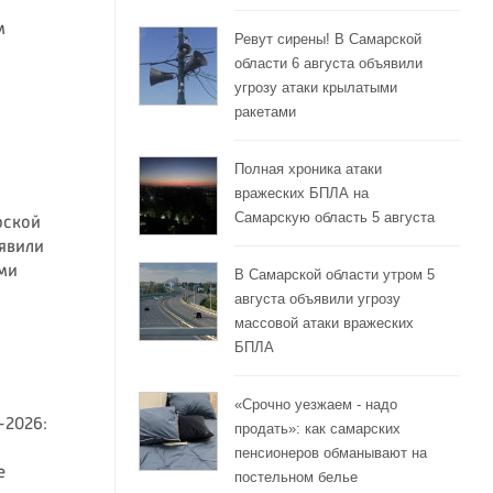
м
Ревут сирены! В Самарской
области 6 августа объявили
угрозу атаки крылатыми
ракетами
Полная хроника атаки
вражеских БПЛА на
Самарскую область 5 августа
рской
ъявили
ми
В Самарской области утром 5
августа объявили угрозу
массовой атаки вражеских
БПЛА
«Срочно уезжаем - надо
-2026:
продать»: как самарских
пенсионеров обманывают на
е
постельном белье