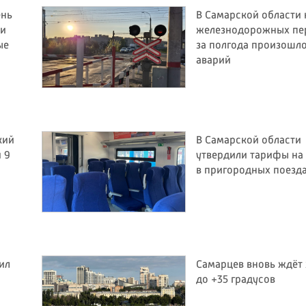
ень
В Самарской области 
 и
железнодорожных пе
ые
за полгода произошло
аварий
кий
В Самарской области
 9
утвердили тарифы на
в пригородных поезд
ил
Самарцев вновь ждёт
до +35 градусов