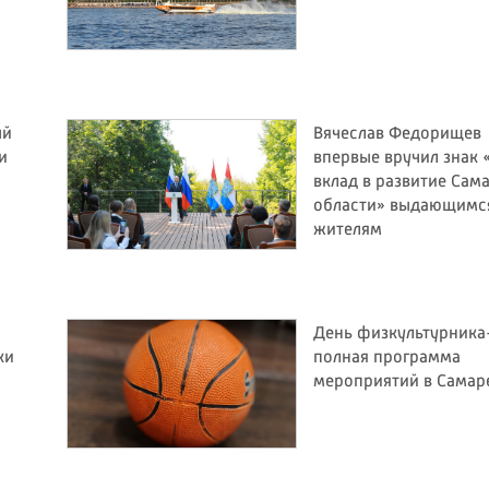
ый
Вячеслав Федорищев
и
впервые вручил знак 
вклад в развитие Сам
области» выдающимс
жителям
День физкультурника
ки
полная программа
мероприятий в Самар