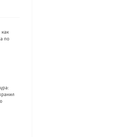
 как
а по
ура:
хранил
ю