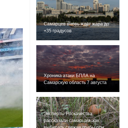
Самарцев вновь ждёт жара до
+35 градусов
Хроника атаки БПЛА на
Самарскую область 7 августа
Эксперты Роскачества
рассказали самарцам, как
выбирать свежие грибы при