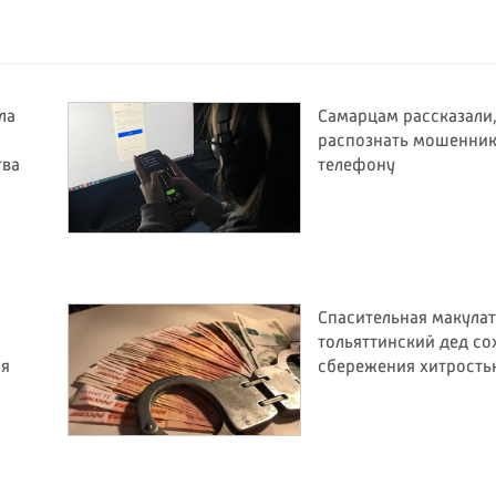
ла
Самарцам рассказали,
распознать мошенник
тва
телефону
Спасительная макулат
тольяттинский дед со
ия
сбережения хитрость