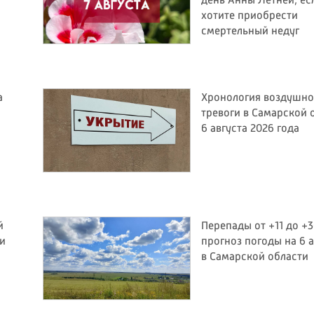
день Анны Летней, ес
хотите приобрести
смертельный недуг
а
Хронология воздушн
тревоги в Самарской 
6 августа 2026 года
й
Перепады от +11 до +3
ли
прогноз погоды на 6 а
в Самарской области