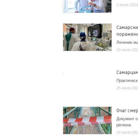
2 июля 202
Самарски
поражени
Лечение иш
23 июля 20
Самарцам
Практическ
25 июля 20
Очаг сме
Документ о
региона
26 июля 20