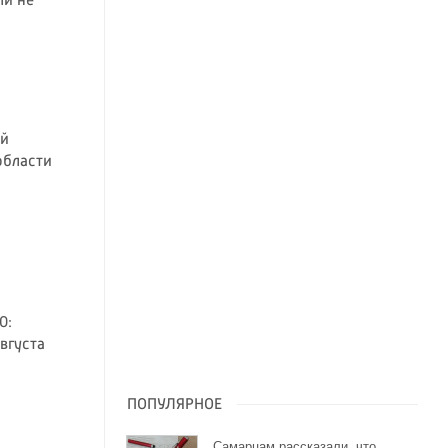
ли не
ой
области
0:
вгуста
ПОПУЛЯРНОЕ
Самарцам рассказали, что