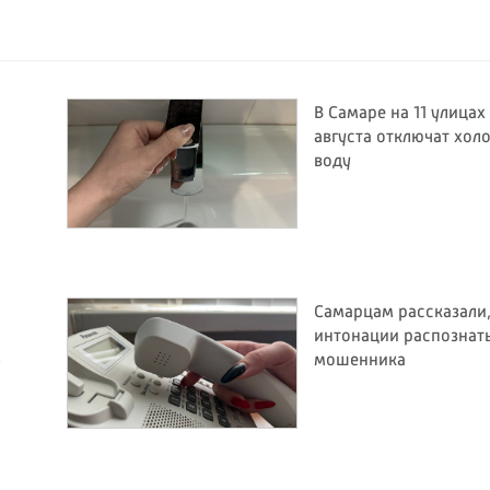
В Самаре на 11 улицах
августа отключат хол
воду
Самарцам рассказали,
интонации распознат
4
мошенника