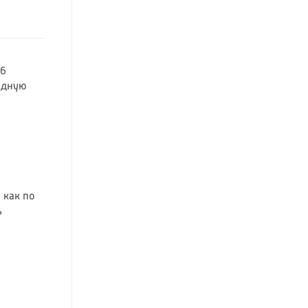
 6
одную
 как по
ь