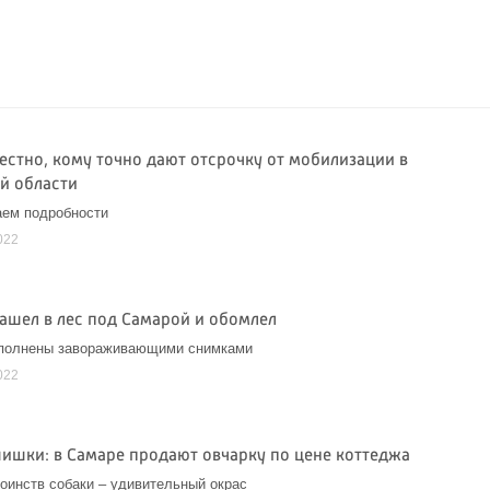
вестно, кому точно дают отсрочку от мобилизации в
й области
аем подробности
022
зашел в лес под Самарой и обомлел
аполнены завораживающими снимками
022
шишки: в Самаре продают овчарку по цене коттеджа
оинств собаки – удивительный окрас