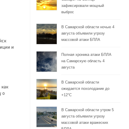
зафиксировали мощный
выброс
В Самарской области ночью 4
августа объявили угрозу
массовой атаки БПЛА
йск
диции и
Полная хроника атаки БПЛА
на Самарскую область 4
августа
В Самарской области
 как
ожидается похолодание до
у о
+12°C
В Самарской области утром 5
августа объявили угрозу
массовой атаки вражеских
БПЛА