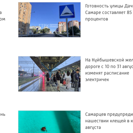
Готовность улицы Дач
а
Самаре составляет 85
ном
процентов
На Куйбышевской же
дороге с 10 по 31 авгу
изменят расписание
электричек
ень
Самарцев предупреди
нашествии клещей в 
августа