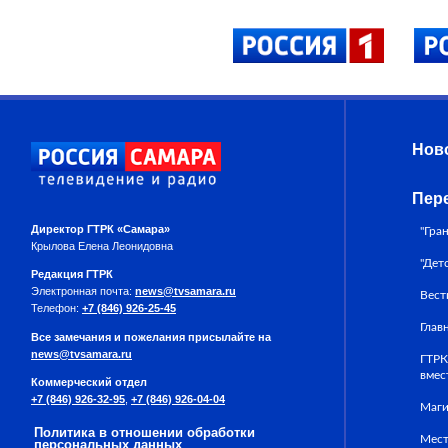
Нов
Пер
Директор ГТРК «Самара»
"Гра
Крылова Елена Леонидовна
"Дет
Редакция ГТРК
Электронная почта:
news@tvsamara.ru
Вест
Телефон:
+7 (846) 926-25-45
Глав
Все замечания и пожелания присылайте на
news@tvsamara.ru
ГТРК
вмес
Коммерческий отдел
+7 (846) 926-32-95
,
+7 (846) 926-04-04
Маги
Политика в отношении обработки
Мест
персональных данных