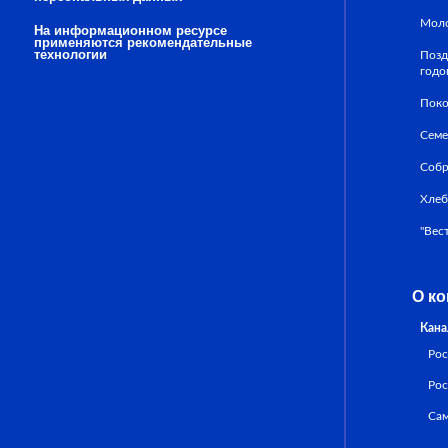
Моло
На информационном ресурсе
применяются рекомендательные
технологии
Позд
годо
Поко
Семе
Собр
Хле
"Вес
О к
Кан
Рос
Рос
Сам