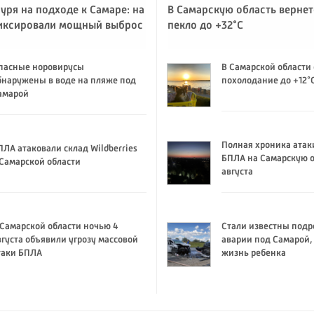
уря на подходе к Самаре: на
В Самарскую область вернет
иксировали мощный выброс
пекло до +32°C
пасные норовирусы
В Самарской области
бнаружены в воде на пляже под
похолодание до +12°
амарой
Полная хроника атак
ПЛА атаковали склад Wildberries
БПЛА на Самарскую о
 Самарской области
августа
 Самарской области ночью 4
Стали известны подр
вгуста объявили угрозу массовой
аварии под Самарой,
таки БПЛА
жизнь ребенка