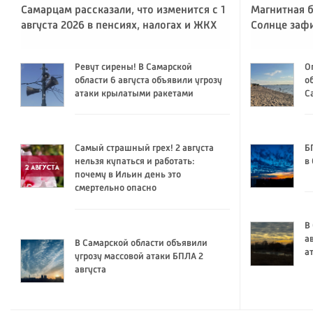
Самарцам рассказали, что изменится с 1
Магнитная б
августа 2026 в пенсиях, налогах и ЖКХ
Солнце заф
Ревут сирены! В Самарской
О
области 6 августа объявили угрозу
о
атаки крылатыми ракетами
С
Самый страшный грех! 2 августа
Б
нельзя купаться и работать:
в
почему в Ильин день это
смертельно опасно
В
а
В Самарской области объявили
а
угрозу массовой атаки БПЛА 2
августа