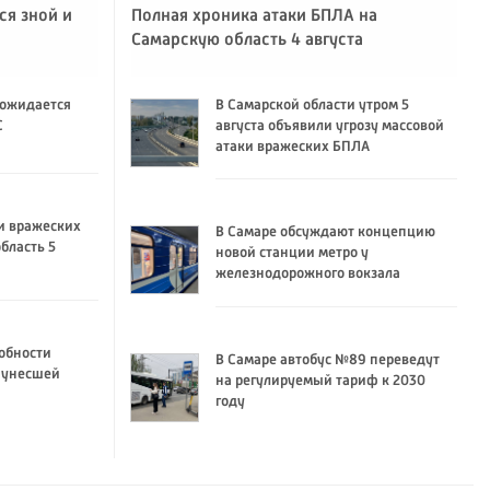
ся зной и
Полная хроника атаки БПЛА на
Самарскую область 4 августа
 ожидается
В Самарской области утром 5
C
августа объявили угрозу массовой
атаки вражеских БПЛА
и вражеских
В Самаре обсуждают концепцию
бласть 5
новой станции метро у
железнодорожного вокзала
обности
В Самаре автобус №89 переведут
 унесшей
на регулируемый тариф к 2030
году