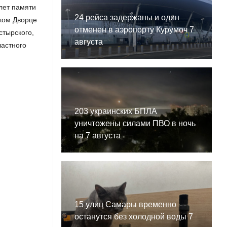
лет памяти
24 рейса задержаны и один
ком Дворце
отменен в аэропорту Курумоч 7
стырского,
августа
ластного
203 украинских БПЛА
уничтожены силами ПВО в ночь
на 7 августа
15 улиц Самары временно
останутся без холодной воды 7