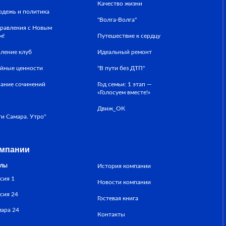
Качество жизни
дежь и политика
"Волга-Волга"
равления с Новым
м!
Путешествие к сердцу
ление клуб
Идеальный ремонт
йные ценности
"В пути без ДТП"
ание сочинений
Год семьи: 1 этап —
«Голосуем вместе!»
б
Движ_ОК
ти Самара. Утро"
омпании
алы
История компании
сия 1
Новости компании
сия 24
Гостевая книга
ара 24
Контакты