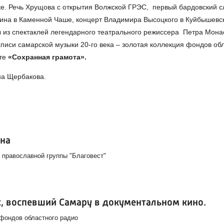
ке. Речь Хрущова с открытия Волжской ГРЭС, первый бардовский с
ина в Каменной Чаше, концерт Владимира Высоцкого в Куйбышевс
 из спектаклей легендарного театрального режиссера Петра Мона
писи самарской музыки 20-го века – золотая коллекция фондов об
кте
«Сохранная грамота».
а Щербакова.
ина
 православной группы "Благовест"
с, воспевший Самару в документальном кино.
 фондов областного радио