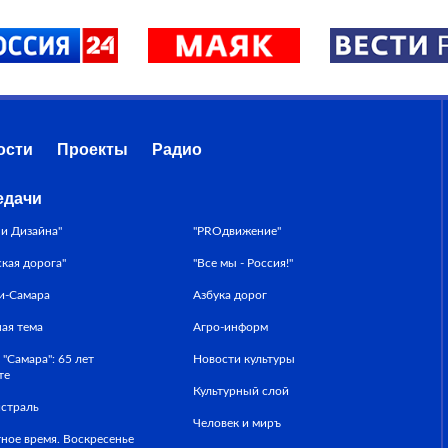
ости
Проекты
Радио
едачи
ни Дизайна"
"PROдвижение"
ская дорога"
"Все мы - Россия!"
и-Самара
Азбука дорог
ная тема
Агро-информ
 "Самара": 65 лет
Новости культуры
те
Культурный слой
страль
Человек и миръ
ное время. Воскресенье