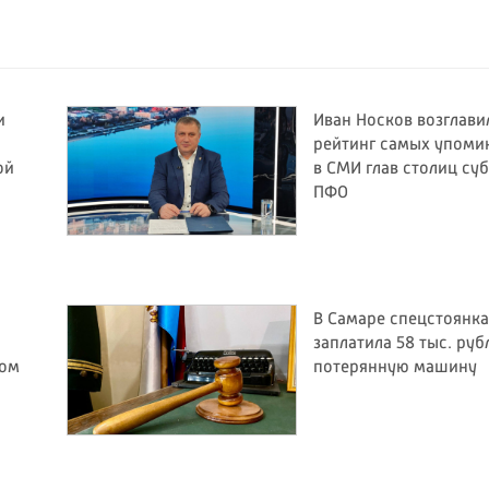
и
Иван Носков возглави
рейтинг самых упом
ой
в СМИ глав столиц су
ПФО
В Самаре спецстоянка
заплатила 58 тыс. руб
бом
потерянную машину