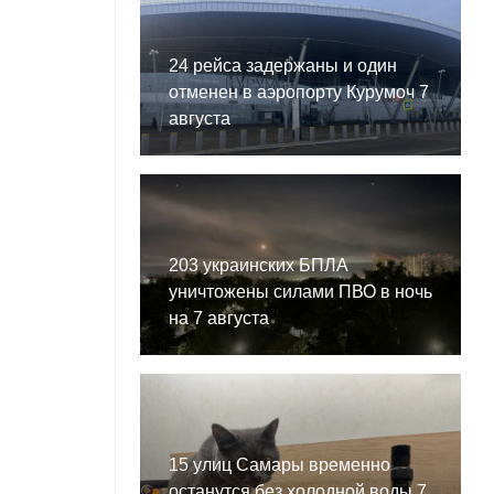
24 рейса задержаны и один
отменен в аэропорту Курумоч 7
августа
203 украинских БПЛА
уничтожены силами ПВО в ночь
на 7 августа
15 улиц Самары временно
останутся без холодной воды 7