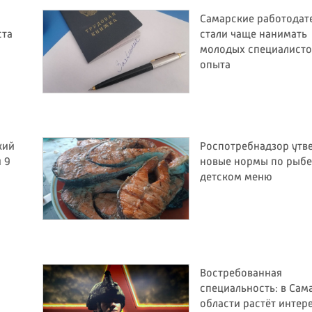
Самарские работодат
ста
стали чаще нанимать
молодых специалисто
опыта
кий
Роспотребнадзор утв
 9
новые нормы по рыбе
детском меню
Востребованная
специальность: в Сам
области растёт интере