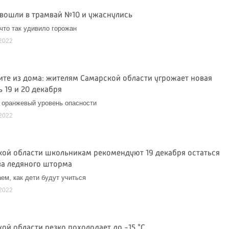
вошли в трамвай №10 и ужаснулись
что так удивило горожан
2022
ите из дома: жителям Самарской области угрожает новая
 19 и 20 декабря
 оранжевый уровень опасности
2022
кой области школьникам рекомендуют 19 декабря остаться
за ледяного шторма
ем, как дети будут учиться
2022
ой области резко похолодает до -15 °C