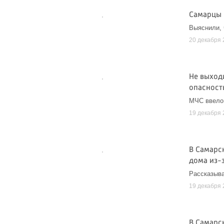
Самарцы 
Выяснили, 
20 декабря 
Не выход
опасность
МЧС ввело
19 декабря 
В Самарс
дома из-
Рассказыва
19 декабря 
В Самарск