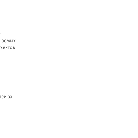
л
инаемых
бъектов
лей за