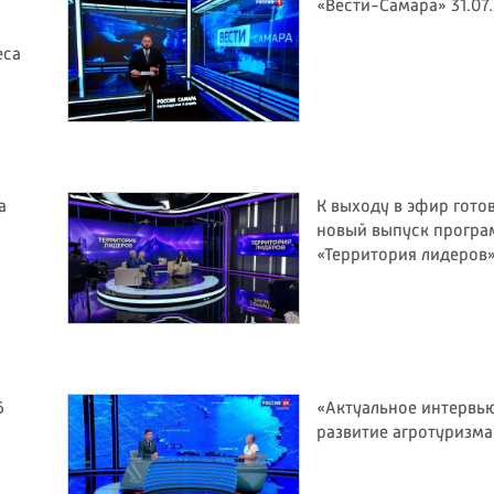
«Вести-Самара» 31.07
еса
а
К выходу в эфир гото
новый выпуск прогр
«Территория лидеров
6
«Актуальное интервью
развитие агротуризма