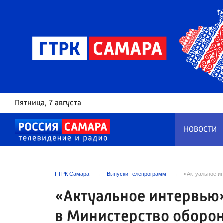
Пятница
, 7 августа
НОВОСТИ
ГТРК Самара
Выпуски телепрограмм
«Актуальное и
«Актуальное интервью»
в Министерство оборо