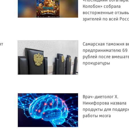
«Последний богатырь
Колобок» собрала
восторженные отзыв
зрителей по всей Рос
ят
Самарская таможня в
предпринимателю 69
рублей после вмешат
прокуратуры
Врач-диетолог Х.
Никифорова назвала
продукты для поддер
работы мозга