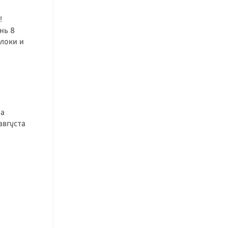
!
нь 8
блоки и
на
августа