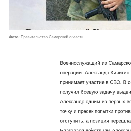
Фото:
Правительство Самарской области
Военнослужащий из Самарской
операции. Александр Кичигин 
принимает участие в СВО. В о
получил боевую задачу выдви
Александр одним из первых во
точку и пресек попытки проти
отступить, а позиция перешла
Благодаря действиям Алексан