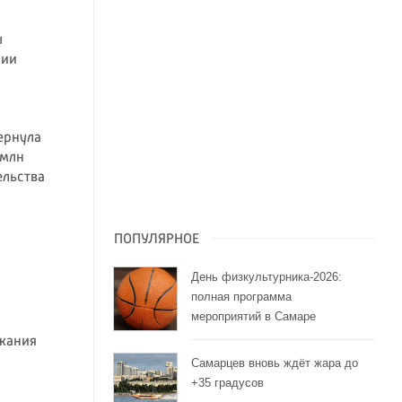
.
ы
сии
ернула
 млн
ельства
ПОПУЛЯРНОЕ
День физкультурника-2026:
полная программа
мероприятий в Самаре
жания
Самарцев вновь ждёт жара до
+35 градусов