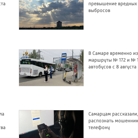
ста
превышение вредных
выбросов
В Самаре временно и
маршруты № 172 и № 
автобусов с 8 августа
ла
Самарцам рассказали,
распознать мошенник
тва
телефону