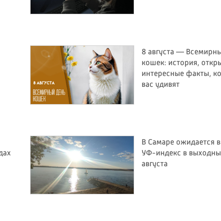
8 августа — Всемирн
и
кошек: история, откр
интересные факты, к
вас удивят
В Самаре ожидается 
дах
УФ-индекс в выходные
августа