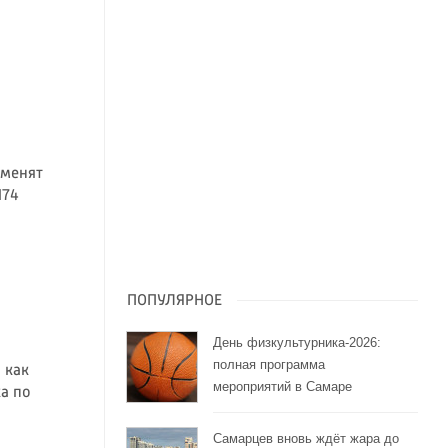
зменят
174
ПОПУЛЯРНОЕ
День физкультурника-2026:
полная программа
 как
мероприятий в Самаре
а по
Самарцев вновь ждёт жара до