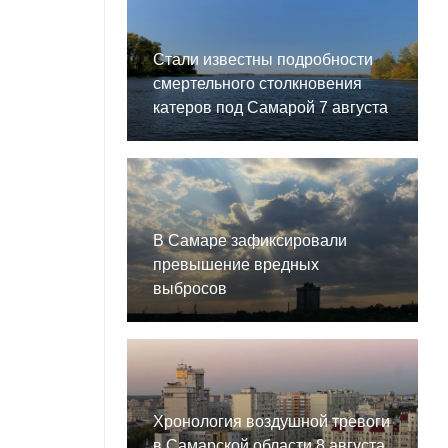
Стали известны подробности
смертельного столкновения
катеров под Самарой 7 августа
В Самаре зафиксировали
превышение вредных
выбросов
Хронология воздушной тревоги
в Самарской области 8 августа