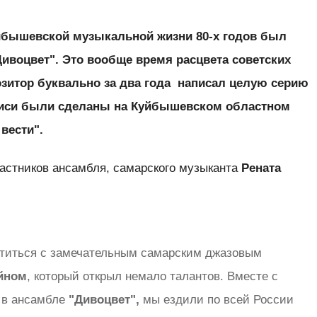
йбышевской музыкальной жизни 80-х годов был
ивоцвет". Это вообще время расцвета советских
зитор буквально за два года написал целую серию
аписи были сделаны на Куйбышевском областном
 вести".
частников ансамбля, самарского музыканта
Рената
етиться с замечательным самарским джазовым
йном
, который открыл немало талантов. Вместе с
л в ансамбле
"Дивоцвет",
мы ездили по всей России