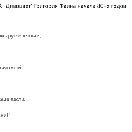
 "Дивоцвет" Григория Файна начала 80-х годов
ой кругосветный,
ссветный
рые вести,
ни!"