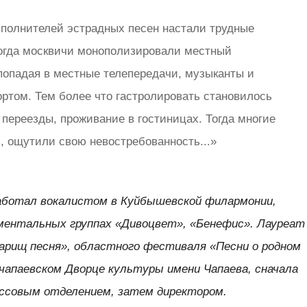
исполнителей эстрадных песен настали трудные
 тогда москвичи монополизировали местный
попадая в местные телепередачи, музыканты и
ортом. Тем более что гастролировать становилось
переезды, проживание в гостиницах. Тогда многие
 ощутили свою невостребованность...»
аботал вокалистом в Куйбышевской филармонии,
ментальных группах «Дивоцвет», «Бенефис». Лауреат
арищ песня», областного фестиваля «Песни о родном
в чапаевском Дворце культуры имени Чапаева, сначала
ссовым отделением, затем директором.