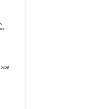
:
рения
о
.2026