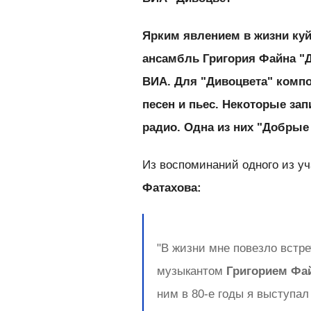
Ярким явлением в жизни ку
ансамбль Григория Файна "Д
ВИА. Для "Дивоцвета" компо
песен и пьес. Некоторые з
радио. Одна из них "Добрые
Из воспоминаний одного из у
Фатахова:
"В жизни мне повезло встр
музыкантом
Григорием Фа
ним в 80-е годы я выступа