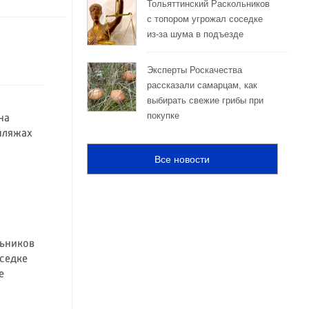
Тольяттинский Раскольников
с топором угрожал соседке
из-за шума в подъезде
Эксперты Роскачества
рассказали самарцам, как
выбирать свежие грибы при
покупке
на
пляжах
Все новости
льников
седке
е