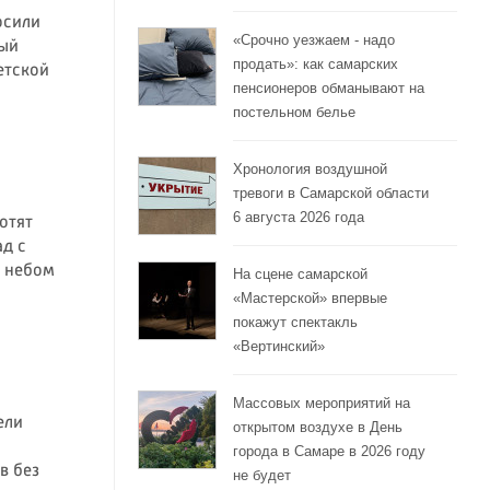
осили
«Срочно уезжаем - надо
ный
продать»: как самарских
етской
пенсионеров обманывают на
постельном белье
Хронология воздушной
тревоги в Самарской области
6 августа 2026 года
отят
ад с
 небом
На сцене самарской
«Мастерской» впервые
покажут спектакль
«Вертинский»
Массовых мероприятий на
ели
открытом воздухе в День
города в Самаре в 2026 году
в без
не будет