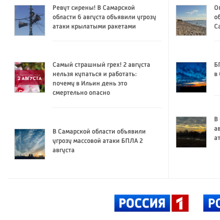
Ревут сирены! В Самарской
О
области 6 августа объявили угрозу
о
атаки крылатыми ракетами
С
Самый страшный грех! 2 августа
Б
нельзя купаться и работать:
в
почему в Ильин день это
смертельно опасно
В
а
В Самарской области объявили
а
угрозу массовой атаки БПЛА 2
августа