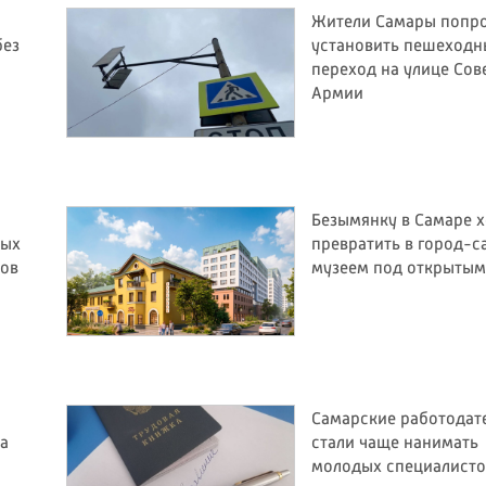
Жители Самары попр
без
установить пешеход
переход на улице Сов
Армии
Безымянку в Самаре х
мых
превратить в город-с
тов
музеем под открытым
Самарские работодат
за
стали чаще нанимать
молодых специалисто