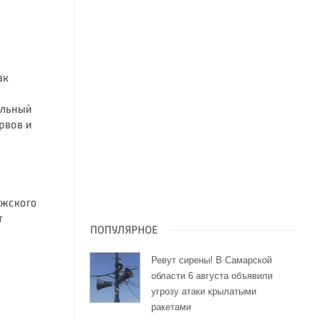
ак
альный
рвов и
лжского
т
ПОПУЛЯРНОЕ
Ревут сирены! В Самарской
области 6 августа объявили
угрозу атаки крылатыми
ракетами