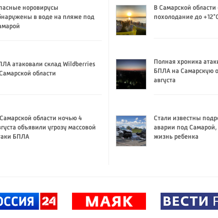
пасные норовирусы
В Самарской области
бнаружены в воде на пляже под
похолодание до +12°
амарой
Полная хроника атак
ПЛА атаковали склад Wildberries
БПЛА на Самарскую о
 Самарской области
августа
 Самарской области ночью 4
Стали известны подр
вгуста объявили угрозу массовой
аварии под Самарой,
таки БПЛА
жизнь ребенка