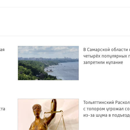
ая
В Самарской области 
четырёх популярных 
запретили купание
Тольяттинский Раско
ста
с топором угрожал со
из-за шума в подъезд