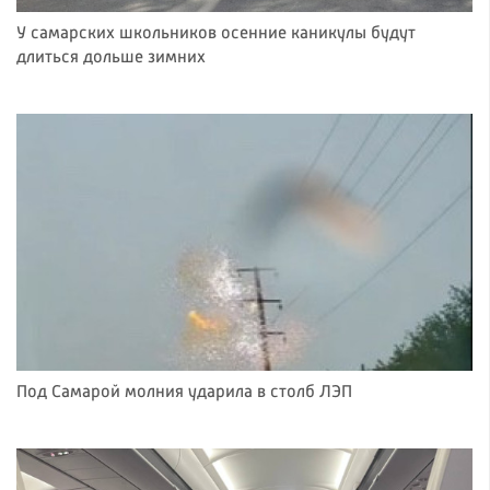
У самарских школьников осенние каникулы будут
длиться дольше зимних
Под Самарой молния ударила в столб ЛЭП