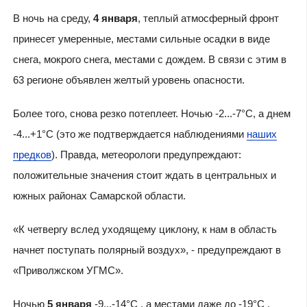
В ночь на среду,
4 января
, теплый атмосферный фронт
принесет умеренные, местами сильные осадки в виде
снега, мокрого снега, местами с дождем. В связи с этим в
63 регионе объявлен желтый уровень опасности.
Более того, снова резко потеплеет. Ночью -2...-7°C, а днем
-4...+1°C (это же подтверждается наблюдениями
наших
предков
). Правда, метеорологи предупреждают:
положительные значения стоит ждать в центральных и
южных районах Самарской области.
«К четвергу вслед уходящему циклону, к нам в область
начнет поступать полярный воздух», - предупреждают в
«Приволжском УГМС».
Ночью
5 января
-9...-14°C , а местами даже до -19°C .