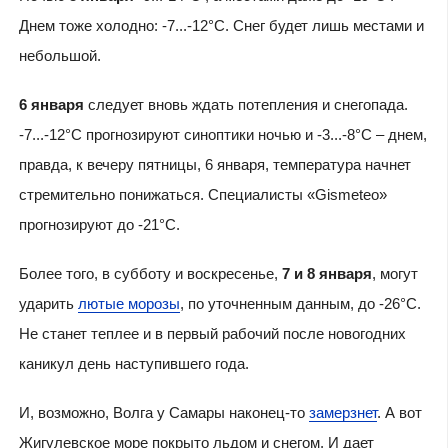
Днем тоже холодно: -7...-12°C. Снег будет лишь местами и
небольшой.
6 января
следует вновь ждать потепления и снегопада.
-7...-12°C прогнозируют синоптики ночью и -3...-8°C – днем,
правда, к вечеру пятницы, 6 января, температура начнет
стремительно понижаться. Специалисты «Gismeteo»
прогнозируют до -21°C.
Более того, в субботу и воскресенье,
7 и 8 января
, могут
ударить
лютые морозы
, по уточненным данным, до -26°C.
Не станет теплее и в первый рабочий после новогодних
каникул день наступившего года.
И, возможно, Волга у Самары наконец-то
замерзнет
. А вот
Жигулевское море покрыто льдом и снегом. И дает