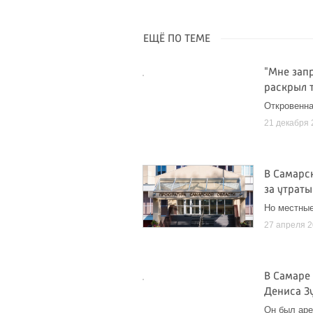
ЕЩЁ ПО ТЕМЕ
"Мне зап
раскрыл 
Откровенна
21 декабря 
В Самарс
за утрат
Но местные
27 апреля 
В Самаре
Дениса З
Он был аре