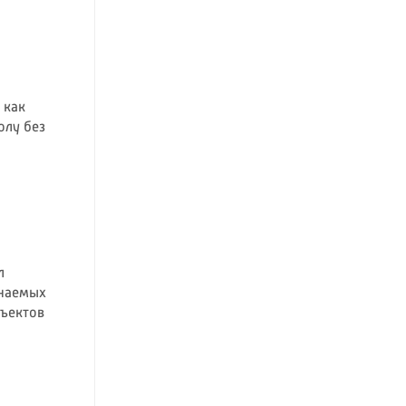
 как
олу без
л
инаемых
бъектов