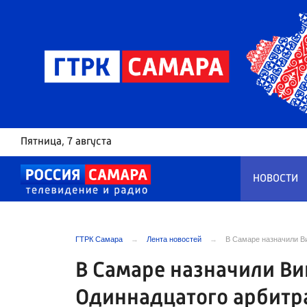
Пятница
, 7 августа
НОВОСТИ
ГТРК Самара
Лента новостей
В Самаре назначили В
В Самаре назначили В
Одиннадцатого арбитр