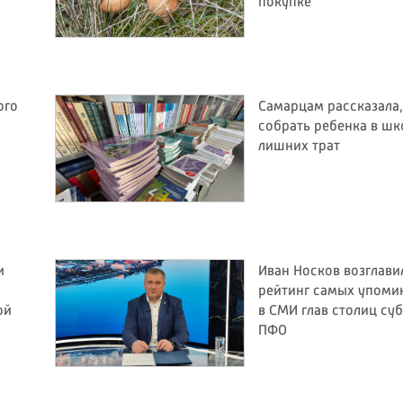
покупке
ого
Самарцам рассказала,
собрать ребенка в шк
лишних трат
и
Иван Носков возглави
рейтинг самых упом
ой
в СМИ глав столиц су
ПФО