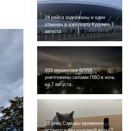
24 рейса задержаны и один
отменен в аэропорту Курумоч 7
августа
203 украинских БПЛА
уничтожены силами ПВО в ночь
на 7 августа
15 улиц Самары временно
останутся без холодной воды 7