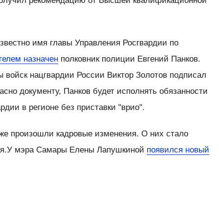
 получил рекомендацию от Высшей квалификационной
 известно имя главы Управления Росгвардии по
телем назначен
полковник полиции Евгений Панков.
 войск нацгвардии России Виктор Золотов подписал
ласно документу, Панков будет исполнять обязанности
рдии в регионе без приставки "врио".
е произошли кадровые изменения. О них стало
мая.У мэра Самары Елены Лапушкиной
появился новый