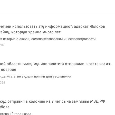
ретили использовать эту информацию": адвокат Яблоков
тайну, которую хранил много лет
я история о любви, самопожертвовании и несправедливости
2023
кой области главу муниципалитета отправили в отставку из-
ы доверия
 депутаты не видели причин для увольнения
2024
 суд отправил в колонию на 7 лет сына замглавы МВД РФ
убова
стован 2 года назад