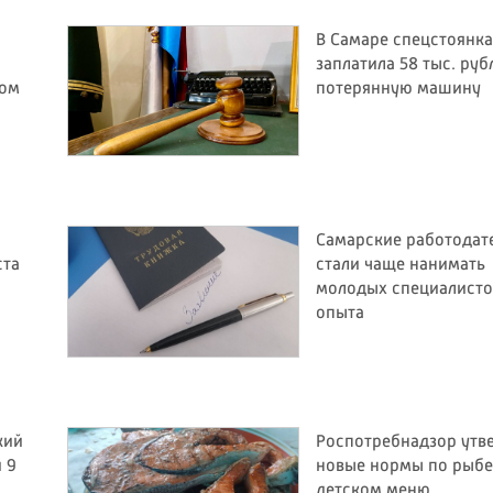
В Самаре спецстоянка
заплатила 58 тыс. руб
бом
потерянную машину
Самарские работодат
ста
стали чаще нанимать
молодых специалисто
опыта
кий
Роспотребнадзор утв
 9
новые нормы по рыбе
детском меню