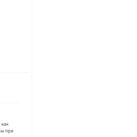
а
 как
бы при