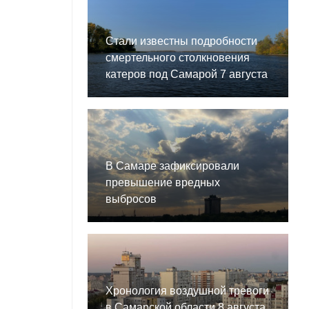
Стали известны подробности
смертельного столкновения
катеров под Самарой 7 августа
В Самаре зафиксировали
превышение вредных
выбросов
Хронология воздушной тревоги
в Самарской области 8 августа