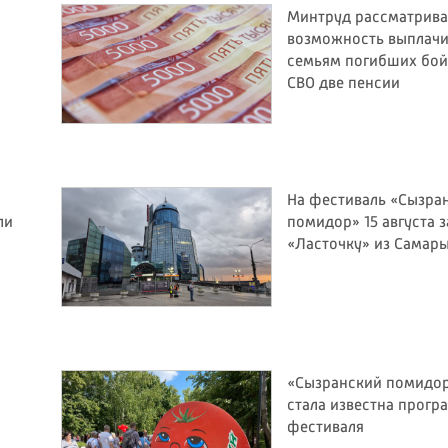
Минтруд рассматрива
возможность выплачи
семьям погибших бо
СВО две пенсии
На фестиваль «Сызра
ли
помидор» 15 августа з
«Ласточку» из Самар
«Сызранский помидор
стала известна прогр
фестиваля