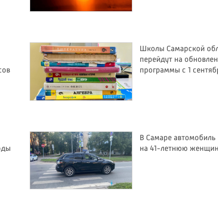
Школы Самарской об
перейдут на обновле
сов
программы с 1 сентяб
В Самаре автомобиль 
оды
на 41-летнюю женщи