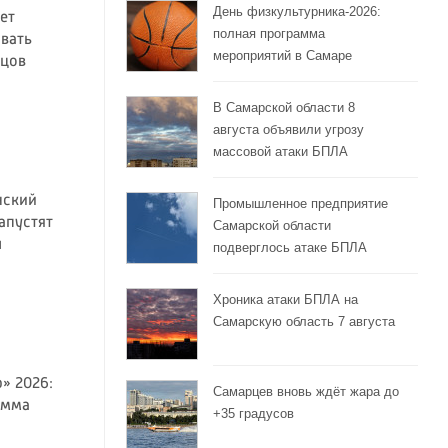
День физкультурника-2026:
ет
полная программа
вать
мероприятий в Самаре
йцов
В Самарской области 8
августа объявили угрозу
массовой атаки БПЛА
нский
Промышленное предприятие
апустят
Самарской области
ы
подверглось атаке БПЛА
Хроника атаки БПЛА на
Самарскую область 7 августа
» 2026:
Самарцев вновь ждёт жара до
амма
+35 градусов