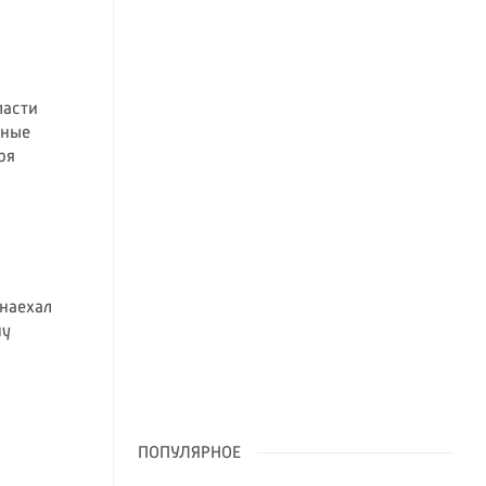
ласти
нные
ря
наехал
ну
ПОПУЛЯРНОЕ