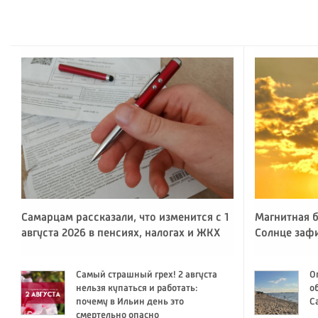
Самарцам рассказали, что изменится с 1
Магнитная б
августа 2026 в пенсиях, налогах и ЖКХ
Солнце заф
Самый страшный грех! 2 августа
О
нельзя купаться и работать:
о
почему в Ильин день это
С
смертельно опасно