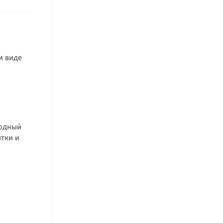
м виде
родный
ытки и