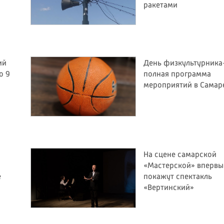
ракетами
ий
День физкультурника
о 9
полная программа
мероприятий в Самар
На сцене самарской
«Мастерской» впервы
е
покажут спектакль
«Вертинский»