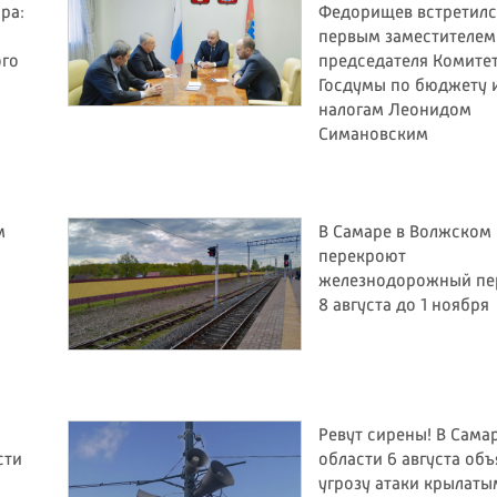
ра:
Федорищев встретилс
первым заместителем
ого
председателя Комите
Госдумы по бюджету 
налогам Леонидом
Симановским
м
В Самаре в Волжском
перекроют
железнодорожный пе
8 августа до 1 ноября
Ревут сирены! В Сама
сти
области 6 августа об
угрозу атаки крылаты