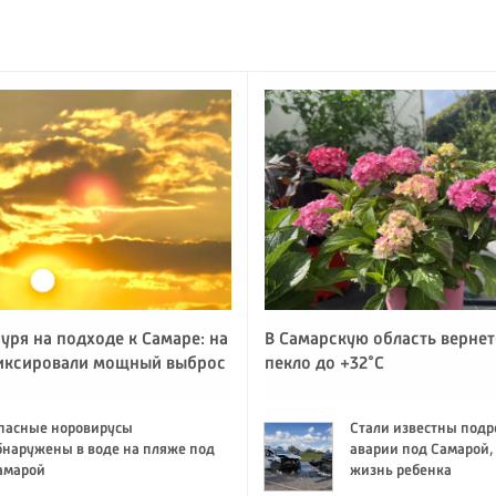
уря на подходе к Самаре: на
В Самарскую область вернет
иксировали мощный выброс
пекло до +32°C
пасные норовирусы
Стали известны подр
бнаружены в воде на пляже под
аварии под Самарой,
амарой
жизнь ребенка