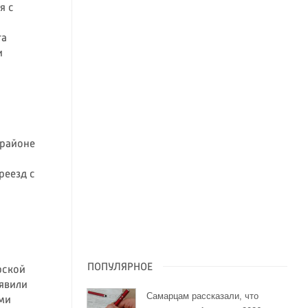
я с
та
и
 районе
реезд с
ПОПУЛЯРНОЕ
рской
ъявили
Самарцам рассказали, что
ми