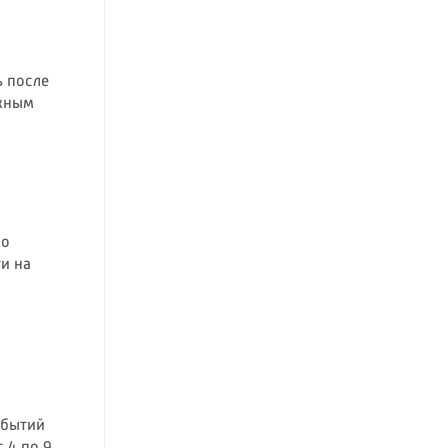
 после
ожным
 о
и на
обытий
 4 по 9