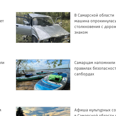
В Самарской области
ет
машина опрокинулась
столкновения с дор
знаком
или
Самарцам напомнили
правилах безопасност
сапбордах
м
Афиша культурных с
в Самарской области с