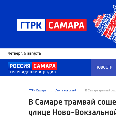
Четверг
, 6 августа
НОВОСТИ
ГТРК Самара
Лента новостей
В Самаре трамвай сош
В Самаре трамвай соше
улице Ново-Вокзально