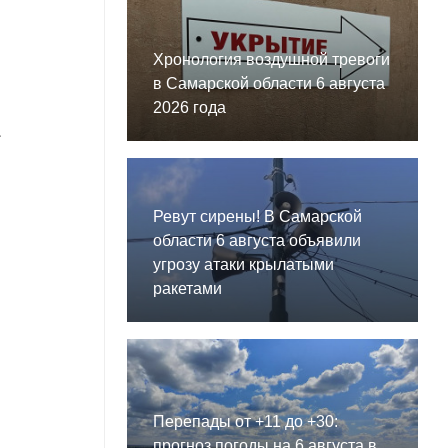
Хронология воздушной тревоги
в Самарской области 6 августа
2026 года
а
Ревут сирены! В Самарской
области 6 августа объявили
угрозу атаки крылатыми
ракетами
и
Перепады от +11 до +30:
прогноз погоды на 6 августа в