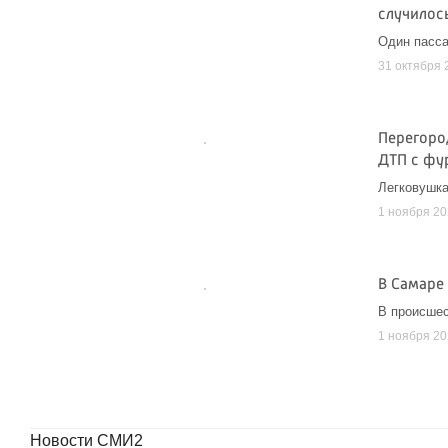
случилос
Один пасса
31 октября 
Перегоро
ДТП с фу
Легковушка
1 ноября 2
В Самаре
В происшес
1 ноября 2
Новости СМИ2