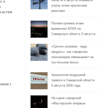
области 6 августа объявили
с к
угрозу атаки крылатыми
в
ракетами
 систем
Полная хроника атаки
вражеских БПЛА на
Самарскую область 5 августа
х
«Срочно уезжаем - надо
продать»: как самарских
пенсионеров обманывают на
постельном белье
Хронология воздушной
тревоги в Самарской области
нили с
6 августа 2026 года
На сцене самарской
«Мастерской» впервые