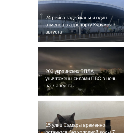
24 рейса задержаны и один
отменен в аэропорту Курумоч 7
августа
203 украинских БПЛА
уничтожены силами ПВО в ночь
на 7 августа
15 улиц Самары временно
останутся без холодной воды 7