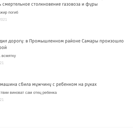
ь смертельное столкновение газовоза и фуры
жир погиб
2021
дил дорогу: в Промышленном районе Самары произошло
рой
 всмятку
021
 машина сбила мужчину с ребенком на руках
твии виноват сам отец ребенка
021