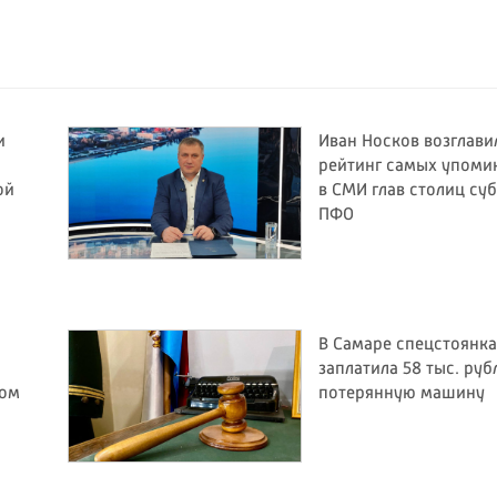
и
Иван Носков возглави
рейтинг самых упом
ой
в СМИ глав столиц су
ПФО
В Самаре спецстоянка
заплатила 58 тыс. руб
бом
потерянную машину