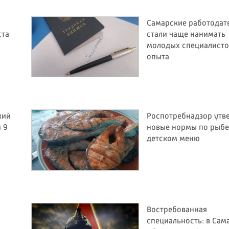
Самарские работодат
ста
стали чаще нанимать
молодых специалисто
опыта
кий
Роспотребнадзор утв
 9
новые нормы по рыбе
детском меню
Востребованная
специальность: в Сам