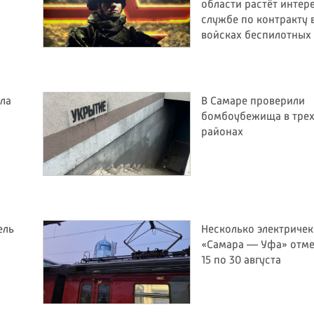
области растёт интере
службе по контракту 
войсках беспилотных
ила
В Самаре проверили
бомбоубежища в тре
районах
ель
Несколько электричек
«Самара — Уфа» отме
15 по 30 августа