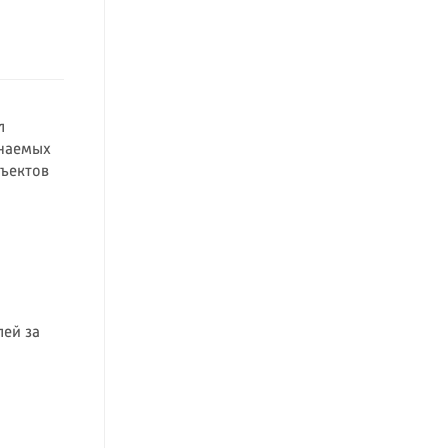
л
инаемых
бъектов
лей за