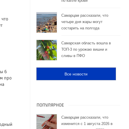
по капле крови
Самарцам рассказали, что
 что
четыре дня жары могут
ут
состарить на полгода
Самарская область вошла в
ТОП-3 по урожаю вишни и
сливы в ПФО
ы 6
Все новости
ьм про
на
ПОПУЛЯРНОЕ
Самарцам рассказали, что
изменится с 1 августа 2026 в
родный