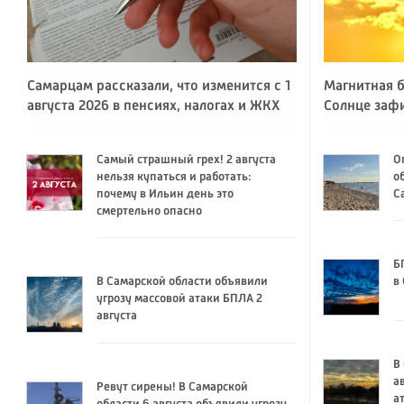
Самарцам рассказали, что изменится с 1
Магнитная б
августа 2026 в пенсиях, налогах и ЖКХ
Солнце заф
Самый страшный грех! 2 августа
О
нельзя купаться и работать:
о
почему в Ильин день это
С
смертельно опасно
Б
В Самарской области объявили
в
угрозу массовой атаки БПЛА 2
августа
В
а
Ревут сирены! В Самарской
а