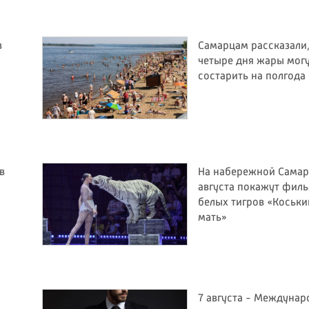
в
Самарцам рассказали,
четыре дня жары мог
состарить на полгода
в
На набережной Самар
августа покажут фил
белых тигров «Коськи
мать»
7 августа - Междуна