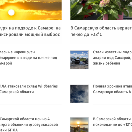
уря на подходе к Самаре: на
В Самарскую область вернет
иксировали мощный выброс
пекло до +32°C
пасные норовирусы
Стали известны подр
бнаружены в воде на пляже под
аварии под Самарой,
амарой
жизнь ребенка
ПЛА атаковали склад Wildberries
Полная хроника атак
 Самарской области
Самарскую область 4 
 Самарской области ночью 4
В Самарской области
вгуста объявили угрозу массовой
похолодание до +12°
таки БПЛА