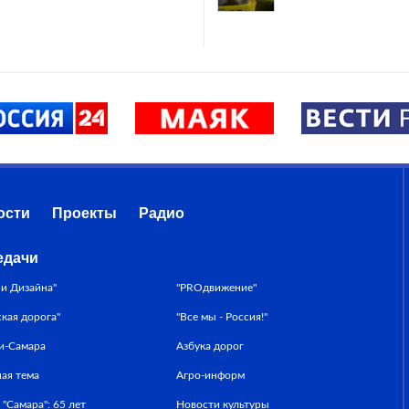
ости
Проекты
Радио
едачи
ни Дизайна"
"PROдвижение"
ская дорога"
"Все мы - Россия!"
и-Самара
Азбука дорог
ная тема
Агро-информ
 "Самара": 65 лет
Новости культуры