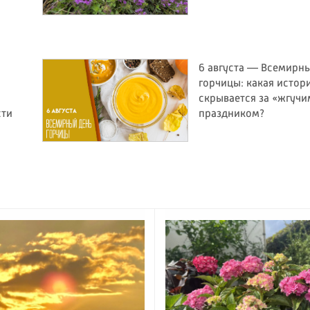
6 августа — Всемирн
горчицы: какая истор
скрывается за «жгучи
сти
праздником?