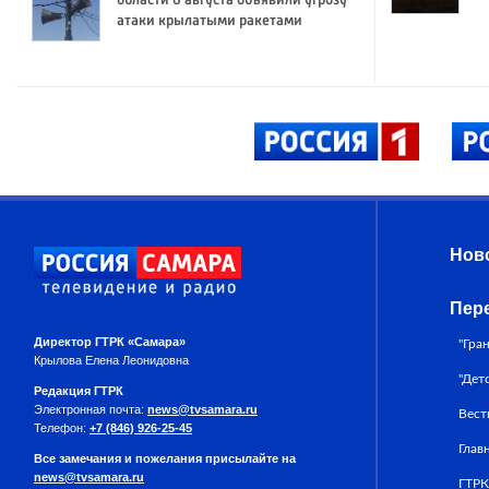
области 6 августа объявили угрозу
атаки крылатыми ракетами
Нов
Пер
Директор ГТРК «Самара»
"Гра
Крылова Елена Леонидовна
"Дет
Редакция ГТРК
Электронная почта:
news@tvsamara.ru
Вест
Телефон:
+7 (846) 926-25-45
Глав
Все замечания и пожелания присылайте на
news@tvsamara.ru
ГТРК