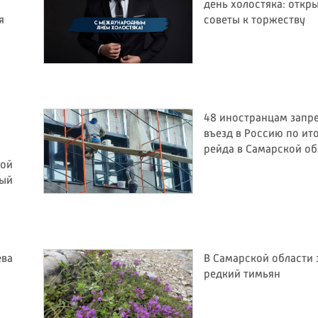
день холостяка: откр
я
советы к торжеству
48 иностранцам запр
я
въезд в Россию по ит
рейда в Самарской об
кой
ный
ева
В Самарской области 
редкий тимьян