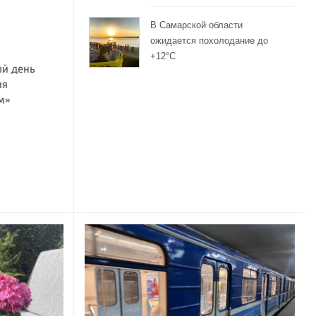
В Самарской области
ожидается похолодание до
+12°C
ый день
ия
м»