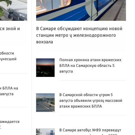
ся зной и
В Самаре обсуждают концепцию новой
станции метро у железнодорожного
вокзала
обности
 унесшей
Полная хроника атаки вражеских
БПЛА на Самарскую область 5
августа
и БПЛА на
августа
В Самарской области утром 5
августа объявили угрозу массовой
атаки вражеских БПЛА
 ожидается
C
В Самаре автобус №89 переведут