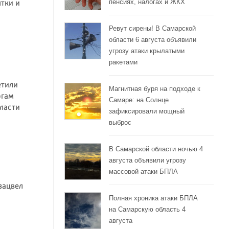
пенсиях, налогах и ЖКХ
ытки и
Ревут сирены! В Самарской
области 6 августа объявили
угрозу атаки крылатыми
ракетами
етили
Магнитная буря на подходе к
огам
Самаре: на Солнце
ласти
зафиксировали мощный
выброс
В Самарской области ночью 4
августа объявили угрозу
массовой атаки БПЛА
зацвел
Полная хроника атаки БПЛА
на Самарскую область 4
августа