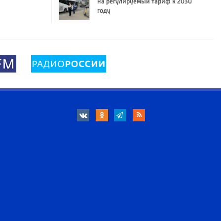
на регулируемый тариф к 2030
году