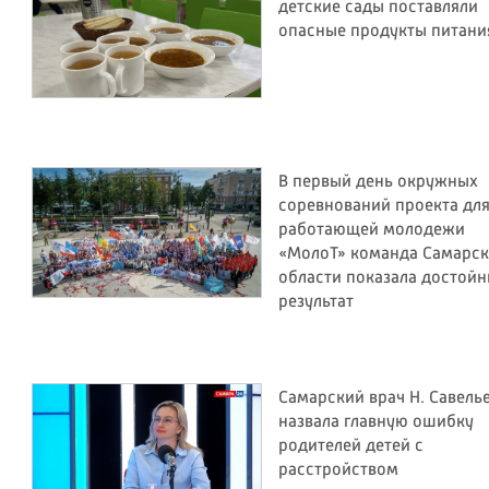
детские сады поставляли
опасные продукты питани
В первый день окружных
соревнований проекта дл
работающей молодежи
«МолоТ» команда Самарс
области показала достой
результат
Самарский врач Н. Савель
назвала главную ошибку
родителей детей с
расстройством