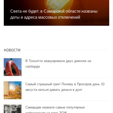
Света не будет: в Самарской области названы
даты и адреса массовых отключений
НОВОСТИ
В Тольятти эвакуировали двух девочек на
сапборде
Самый страшный грех! Почему в Прохоров день 10
августа нельзя давать деньги в долг
Самарцам назвали самые популярные
заблуждения на тему ЗОЖ