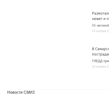
Размотал
кювет и 
От автомоб
24 ноября 
В Самарс
пострада
ГИБДД при
24 ноября 
Новости СМИ2