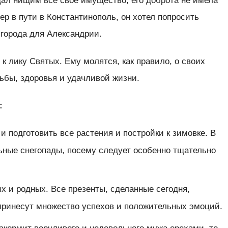
дал нищим все свое имущество, его доброта не имела
р в пути в Константинополь, он хотел попросить
 города для Александрии.
 лику Святых. Ему молятся, как правило, о своих
дьбы, здоровья и удачливой жизни.
:
и подготовить все растения и постройки к зимовке. В
ьные снегопады, посему следует особенно тщательно
х и родных. Все презенты, сделанные сегодня,
принесут множество успехов и положительных эмоций.