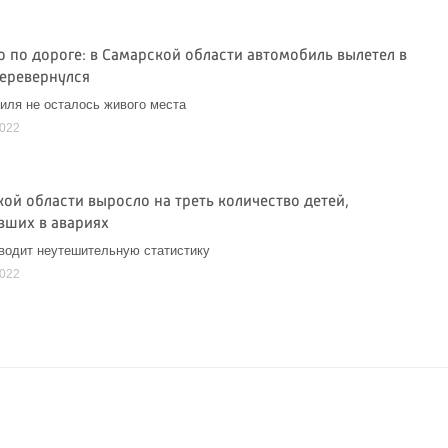
о по дороге: в Самарской области автомобиль вылетел в
перевернулся
иля не осталось живого места
2022
кой области выросло на треть количество детей,
вших в авариях
водит неутешительную статистику
2022