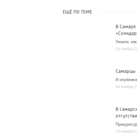
ЕЩЁ ПО ТЕМЕ
В Самаре
«Солидар
Узнали, ка
24 ноября 
Самарцы 
И опублико
24 ноября 
В самарс
отсутств
Прокуратур
24 ноября 