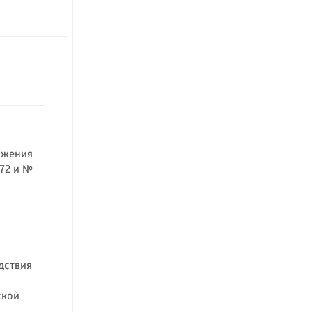
ижения
72 и №
дствия
а
ской