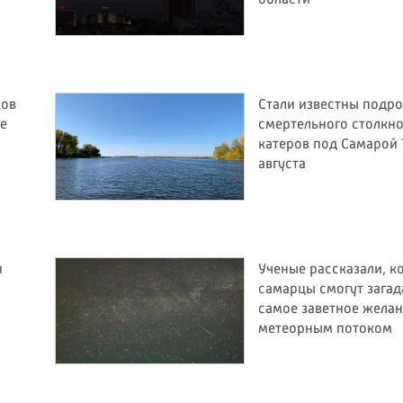
области
ков
Стали известны подр
е
смертельного столкн
катеров под Самарой 
августа
и
Ученые рассказали, к
самарцы смогут загад
самое заветное желан
метеорным потоком