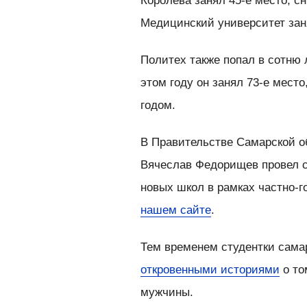
Королева занял 45-е место, с
Медицинский университет заня
Политех также попал в сотню 
этом году он занял 73-е мест
годом.
В Правительстве Самарской о
Вячеслав Федорищев провел с
новых школ в рамках частно-г
нашем сайте
.
Тем временем студентки сама
откровенными историями
о то
мужчины.