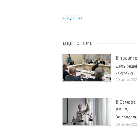
ОБЩЕСТВО
ЕЩЁ ПО ТЕМЕ
В правит
Цель решен
структуру
20 июня 20
В Самаре
языку
За поддель
19 июня 20