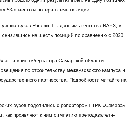
низив прошлогодний результат всего на одну позицию.
л 53-е место и потерял семь позиций.
лучших вузов России. По данным агентства RAEX, в
о, снизившись на шесть позиций по сравнению с 2023
бласти врио губернатора Самарской области
овещания по строительству межвузовского кампуса и
осударственного партнерства. Подробности читайте на
рских вузов поделились с репортером ГТРК «Самара»
м, как проявляют к ним симпатию преподаватели-