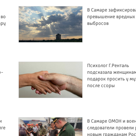
В Самаре зафиксиров
 во
превышение вредных
ару
выбросов
Психолог Г.Ренталь
о-
подсказала женщинам
подарок просить у м
после ссоры
и
В Самаре ОМОН и вое
лге
следователи провели 
новым гражданам Ро