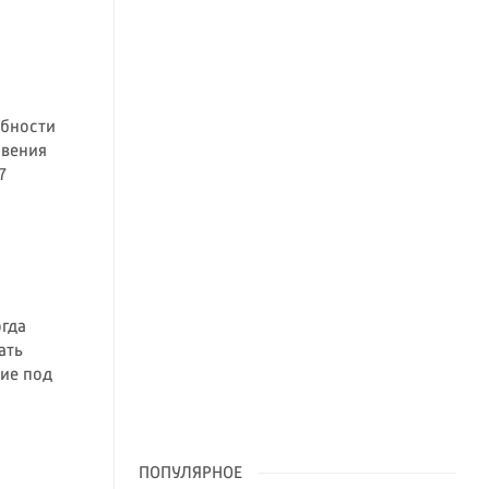
обности
овения
7
огда
ать
ие под
ПОПУЛЯРНОЕ