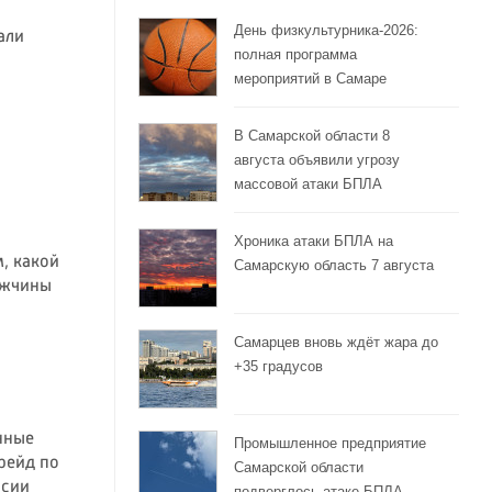
День физкультурника-2026:
али
полная программа
мероприятий в Самаре
В Самарской области 8
августа объявили угрозу
массовой атаки БПЛА
Хроника атаки БПЛА на
, какой
Самарскую область 7 августа
ужчины
Самарцев вновь ждёт жара до
+35 градусов
нные
Промышленное предприятие
рейд по
Самарской области
ссии
подверглось атаке БПЛА