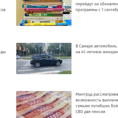
перейдут на обновле
сов
программы с 1 сентяб
В Самаре автомобиль 
оды
на 41-летнюю женщи
Минтруд рассматрива
возможность выплачи
семьям погибших бо
СВО две пенсии