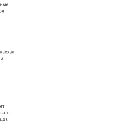
нные
ря
наехал
ну
ет
вать
йцов