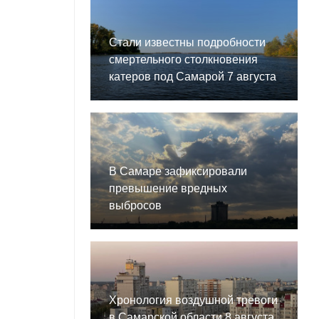
Стали известны подробности
смертельного столкновения
катеров под Самарой 7 августа
В Самаре зафиксировали
превышение вредных
выбросов
Хронология воздушной тревоги
в Самарской области 8 августа