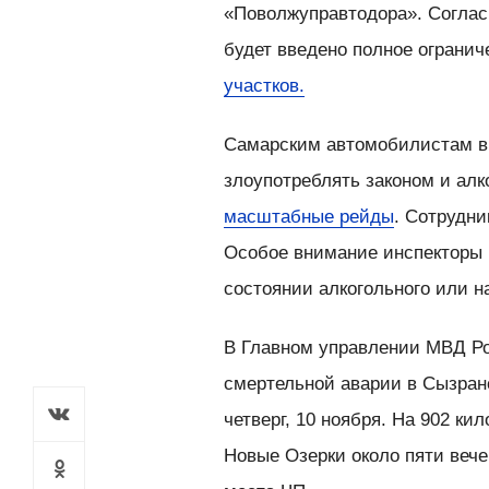
«Поволжуправтодора». Согласно
будет введено полное ограни
участков.
Самарским автомобилистам в 
злоупотреблять законом и алко
масштабные рейды
. Сотрудн
Особое внимание инспекторы б
состоянии алкогольного
или на
В Главном управлении МВД Р
смертельной аварии в Сызран
четверг, 10 ноября. На 902 к
Новые Озерки около пяти вече